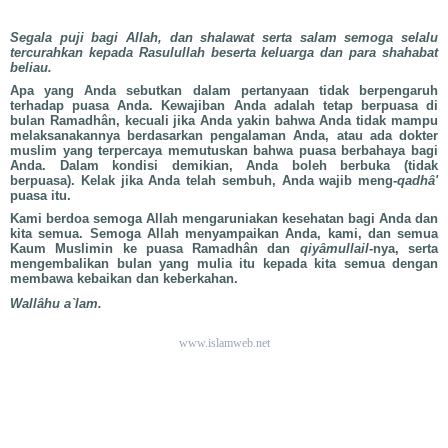
Segala puji bagi Allah, dan shalawat serta salam semoga selalu
tercurahkan kepada Rasulullah beserta keluarga dan para shahabat
beliau.
Apa yang Anda sebutkan dalam pertanyaan tidak berpengaruh
terhadap puasa Anda. Kewajiban Anda adalah tetap berpuasa di
bulan Ramadhân, kecuali jika Anda yakin bahwa Anda tidak mampu
melaksanakannya berdasarkan pengalaman Anda, atau ada dokter
muslim yang terpercaya memutuskan bahwa puasa berbahaya bagi
Anda. Dalam kondisi demikian, Anda boleh berbuka (tidak
berpuasa). Kelak jika Anda telah sembuh, Anda wajib meng-
qadhâ'
puasa itu.
Kami berdoa semoga Allah mengaruniakan kesehatan bagi Anda dan
kita semua. Semoga Allah menyampaikan Anda, kami, dan semua
Kaum Muslimin ke puasa Ramadhân dan
qiyâmullail
-nya, serta
mengembalikan bulan yang mulia itu kepada kita semua dengan
membawa kebaikan dan keberkahan.
Wallâhu a`lam.
www.islamweb.net