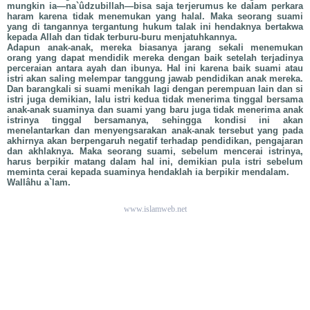
mungkin ia—na`ûdzubillah—bisa saja terjerumus ke dalam perkara
haram karena tidak menemukan yang halal. Maka seorang suami
yang di tangannya tergantung hukum talak ini hendaknya bertakwa
kepada Allah dan tidak terburu-buru menjatuhkannya.
Adapun anak-anak, mereka biasanya jarang sekali menemukan
orang yang dapat mendidik mereka dengan baik setelah terjadinya
perceraian antara ayah dan ibunya. Hal ini karena baik suami atau
istri akan saling melempar tanggung jawab pendidikan anak mereka.
Dan barangkali si suami menikah lagi dengan perempuan lain dan si
istri juga demikian, lalu istri kedua tidak menerima tinggal bersama
anak-anak suaminya dan suami yang baru juga tidak menerima anak
istrinya tinggal bersamanya, sehingga kondisi ini akan
menelantarkan dan menyengsarakan anak-anak tersebut yang pada
akhirnya akan berpengaruh negatif terhadap pendidikan, pengajaran
dan akhlaknya. Maka seorang suami, sebelum mencerai istrinya,
harus berpikir matang dalam hal ini, demikian pula istri sebelum
meminta cerai kepada suaminya hendaklah ia berpikir mendalam.
Wallâhu a`lam.
www.islamweb.net