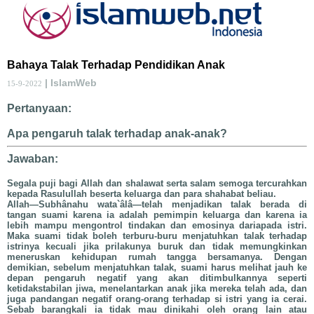
Bahaya Talak Terhadap Pendidikan Anak
| IslamWeb
15-9-2022
Pertanyaan:
Apa pengaruh talak terhadap anak-anak?
Jawaban:
Segala puji bagi Allah dan shalawat serta salam semoga tercurahkan
kepada Rasulullah beserta keluarga dan para shahabat beliau.
Allah—Subhânahu wata`âlâ—telah menjadikan talak berada di
tangan suami karena ia adalah pemimpin keluarga dan karena ia
lebih mampu mengontrol tindakan dan emosinya dariapada istri.
Maka suami tidak boleh terburu-buru menjatuhkan talak terhadap
istrinya kecuali jika prilakunya buruk dan tidak memungkinkan
meneruskan kehidupan rumah tangga bersamanya. Dengan
demikian, sebelum menjatuhkan talak, suami harus melihat jauh ke
depan pengaruh negatif yang akan ditimbulkannya seperti
ketidakstabilan jiwa, menelantarkan anak jika mereka telah ada, dan
juga pandangan negatif orang-orang terhadap si istri yang ia cerai.
Sebab barangkali ia tidak mau dinikahi oleh orang lain atau