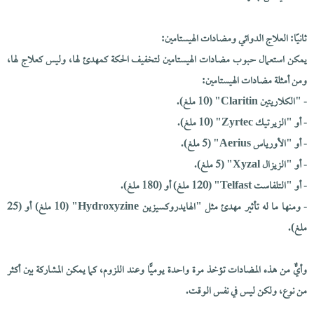
ثانيًا: العلاج الدوائي ومضادات الهيستامين:
يمكن استعمال حبوب مضادات الهيستامين لتخفيف الحكة كمهدئ لها، وليس كعلاج لها،
ومن أمثلة مضادات الهيستامين:
- "الكلاريتين Claritin" (10 ملغ).
- أو "الزيرتيك Zyrtec" (10 ملغ).
- أو "الأورياس Aerius" (5 ملغ).
- أو "الزيزال Xyzal" (5 ملغ).
- أو "التلفاست Telfast" (120 ملغ) أو (180 ملغ).
- ومنها ما له تأثير مهدئ مثل "الهايدروكسيزين Hydroxyzine" (10 ملغ) أو (25
ملغ).
وأيٌّ من هذه المضادات تؤخذ مرة واحدة يوميًّا وعند اللزوم، كما يمكن المشاركة بين أكثر
من نوع، ولكن ليس في نفس الوقت.