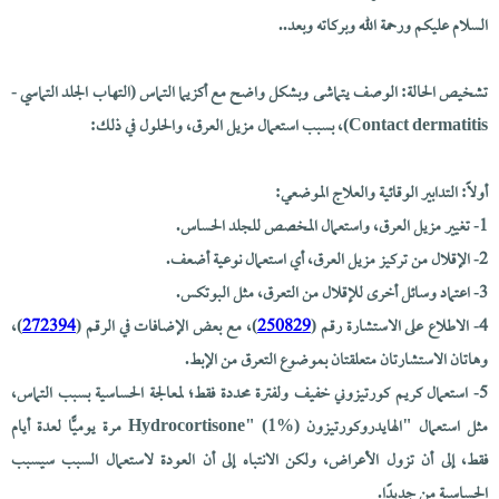
السلام عليكم ورحمة الله وبركاته وبعد..
تشخيص الحالة: الوصف يتماشى وبشكل واضح مع أكزيما التماس (التهاب الجلد التماسي -
Contact dermatitis)، بسبب استعمال مزيل العرق، والحلول في ذلك:
أولاً: التدابير الوقائية والعلاج الموضعي:
1- تغيير مزيل العرق، واستعمال المخصص للجلد الحساس.
2- الإقلال من تركيز مزيل العرق، أي استعمال نوعية أضعف.
3- اعتماد وسائل أخرى للإقلال من التعرق، مثل البوتكس.
4- الاطلاع على الاستشارة رقم (
250829
)، مع بعض الإضافات في الرقم (
272394
)،
وهاتان الاستشارتان متعلقتان بموضوع التعرق من الإبط.
5- استعمال كريم كورتيزوني خفيف ولفترة محددة فقط؛ لمعالجة الحساسية بسبب التماس،
مثل استعمال "الهايدروكورتيزون Hydrocortisone" (1%) مرة يوميًّا لعدة أيام
فقط، إلى أن تزول الأعراض، ولكن الانتباه إلى أن العودة لاستعمال السبب سيسبب
الحساسية من جديدًا.