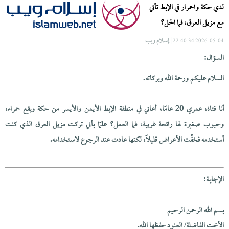
لدي حكة واحمرار في الإبط تأتي
مع مزيل العرق، فما الحل؟
| إسلام ويب
2026-05-04 22:40:34
السؤال:
السلام عليكم ورحمة الله وبركاته.
أنا فتاة، عمري 20 عامًا، أعاني في منطقة الإبط الأيمن والأيسر من حكة وبقع حمراء،
وحبوب صغيرة لها رائحة غريبة، فما العمل؟ علمًا بأني تركت مزيل العرق الذي كنت
أستخدمه فخفّت الأعراض قليلًا، لكنها عادت عند الرجوع لاستخدامه.
الإجابــة:
بسم الله الرحمن الرحيم
الأخت الفاضلة/ العنود حفظها الله.