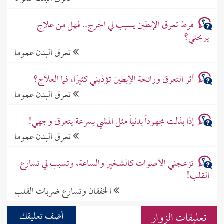
فرط تعرق الإبطين يسبب لي الحرج.. فهل من علاج
يريحني؟
تعرق البدن عموما
أثر التعرق ورائحة الإبطين تؤذيني كثيرًا، فما العلاج؟
تعرق البدن عموما
إذا بذلت مجهوداً بدنياً مثل المشي بسرعة يتعرق وجهي!
تعرق البدن عموما
تزعجني الأصوات كالشخير والساعة، وتسبب لي تسارع
القلب!
الخفقان وتسارع ضربات القلب
تعليقات الزوار
أضف تعليقك