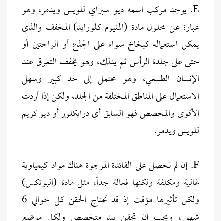
E. يوجد مركب اسمه ديو سبراي للويس ويدمر، وهو
عبارة عن محلول مادة (المنيوم كلورايد) المخفف والذي
يمكن استعماله كبخاخ سواء على الجذع أو الراحتين أو
حتى على جلدة الرأس ثم يدلك، وهو يخفف التعرق عند
الإنسان الطبيعي، وهو محتمل إلى حد كبير وسهل
الاستعمال على المناطق المختلفة من الجلد، ولكن إذا أردت
الأقوى والمخصص فهو السابق أي درايكلور أو ديو كريم
للويس ويدمر.
F. إن لم نحصل على الفائدة المرجوة هناك مواد كيمياوية
غالية ومكلفة ولكنها فعالة جداً، مثل مادة (البوتكس)
ولكن تأثيرها مؤقت إذ قد تحتاج الحقن كل حوالي 6
شهور، ويجب أن تحقن بيد متخصص ولكل موضع