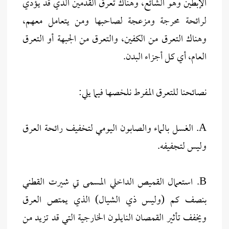
الإبطين وهو الشائع، وهناك تعرق القدمين الذي قد يؤدي
لرائحة محرجة ومزعجة لصاحبها ومن يتعامل معهم،
وهناك التعرق من الكفين، والتعرق من الجبهة أو التعرق
العام، أي كل أجزاء البدن.
نصائحنا للتعرق المفرط نلخصها فيما يلي:
A. الغسل بالماء والصابون اليومي لتخفيف رائحة العرق
وليس لتجفيفه.
B. استعمال القميص الداخلي المسمى تي شيرت القطني
بنصف كم (وليس ذي الشيال) الذي يمتص العرق
ويخفف تأثير القمصان النايلون الخارجية التي قد تزيد من