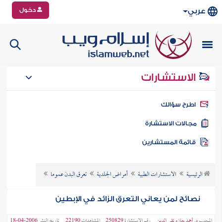
دخول
عربي
الاستشارات
طرح سؤالك
جالات الاستشارة
ائمة المستشارين
الرئيسية
الاستشارات الطبية
أمراض الجلدية
تعرق البدن عموما
نصائح لمن يعاني التعرق الزائد في الإبطين
المجيب
د. أحمد حازم تقي الدين
رقم الاستشارة
250829
المشاهدات
22190
تاريخ النشر
2006-04-18