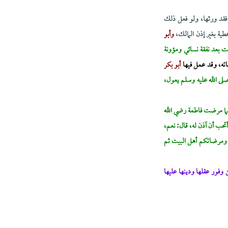
ك فقد ورثها، ولو فعل ذلك
طية بغير إذن المالك،
وأبو
ت بعد نفقة نسائي ومؤونة
فاته، وقد عمل فيها
أبو بكر
ى الله عليه وسلم يعول،
ما مرضت فاطمة رضي الله
أتحب أن آذن له، قال: نعم،
له ومرضاتكم أهل البيت ثم
وفور عقلها ودينها عليها