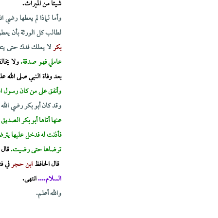
شيئاً من الميراث.
وأما لماذا لم يعطها رضي ا
لطالب كل الورثة بأن يعطوا 
بكر
لا يملك فدك حتى يتصرف
عاملي فهو صدقة.
ولا يخا
بعد وفاة النبي صلى الله عل
وأنفق على من كان رسول الل
وقد كان أبو بكر رضي الله 
عنها أتاها أبو بكر الصديق 
فأذنت له فدخل عليها يترضا
ترضاها حتى رضيت.
قال
قال الحافظ
ابن حجر
في ف
السلام....
انتهى.
والله أعلم.