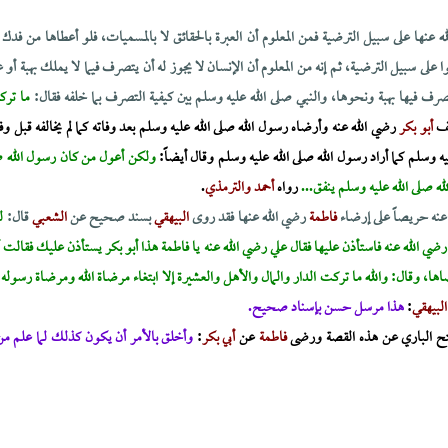
لله عنها على سبيل الترضية فمن المعلوم أن العبرة بالحقائق لا بالمسميات، فلو أعطاها من فد
على سبيل الترضية، ثم إنه من المعلوم أن الإنسان لا يجوز له أن يتصرف فيما لا يملك بهبة أو ع
 فيها بهبة ونحوها، والنبي صلى الله عليه وسلم بين كيفية التصرف بما خلفه فقال:
ما ترك
لف
أبو بكر
رضي الله عنه وأرضاه رسول الله صلى الله عليه وسلم بعد وفاته كما لم يخالفه قبل و
يه وسلم كما أراد رسول الله صلى الله عليه وسلم وقال أيضاً:
ولكن أعول من كان رسول الله صل
ه صلى الله عليه وسلم ينفق...
رواه
أحمد والترمذي
.
عنه حريصاً على إرضاء
فاطمة
رضي الله عنها فقد روى
البيهقي
بسند صحيح عن
الشعبي
قال:
ل
رضي الله عنه فاستأذن عليها فقال علي رضي الله عنه يا فاطمة هذا أبو بكر يستأذن عليك فقالت 
ها، وقال: والله ما تركت الدار والمال والأهل والعشيرة إلا ابتغاء مرضاة الله ومرضاة رسو
البيهقي
:
هذا مرسل حسن بإسناد صحيح.
تح الباري عن هذه القصة ورضى
فاطمة
عن
أبي بكر
:
وأخلق بالأمر أن يكون كذلك لما علم من 