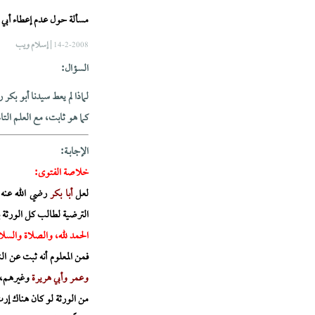
مسألة حول عدم إعطاء أبي ب
| إسلام ويب
14-2-2008
السؤال:
لماذا لم يعط سيدنا أبو بك
كما هو ثابت، مع العلم التام
الإجابــة:
خلاصة الفتوى:
لعل
أبا بكر
رضي الله عنه ل
الترضية لطالب كل الورثة ب
الحمد لله، والصلاة والسلا
فمن المعلوم أنه ثبت عن ال
وعمر وأبي هريرة
وغيرهم، 
من الورثة لو كان هناك إر