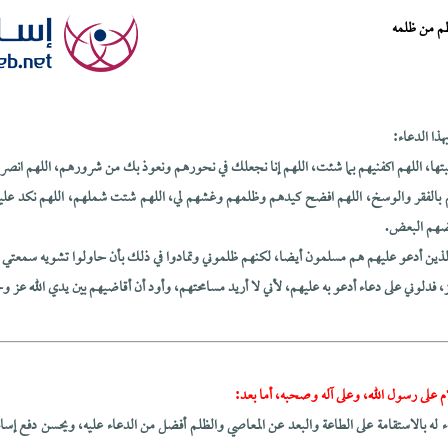
عظم من ظلمه
هذا الدعاء:
تها، اللهم اكفنيهم بما شئت، اللهم إنا نجعلك في نحورهم ونعوذ بك من شرورهم، اللهم انص
م بالفقر والوسخ، اللهم افضح كيدهم وظلمهم وغشهم لي، اللهم شتت شملهم، اللهم نكد علي
عضهم البعض.
الذين أدعو عليهم هم مسلمون أيضا، لكنهم ظلموني وتمادوا في ذلك بأن حاولوا تشويه سمعتي أ
ز، فدلوني على دعاء أدعو به عليهم، لأني لا أريد مسامحتهم، وأود أن أقاضيهم بين يدي الله عز وج
م على رسول الله، وعلى آله وصحبه، أما بعد:
اء له بالاستقامة على الطاعة والبعد عن المعاصي والظلم أفضل من الدعاء عليه، ويحسن دفع إ