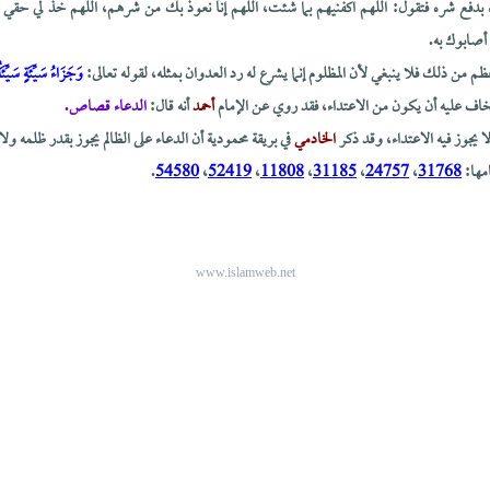
ء بدفع شره فتقول: اللهم اكفنيهم بما شئت، اللهم إنا نعوذ بك من شرهم، اللهم خذ لي حقي من
أصابوك به.
عظم من ذلك فلا ينبغي لأن المظلوم إنما يشرع له رد العدوان بمثله، لقوله تعالى:
وَجَزَاءُ سَيِّئَةٍ سَيِّئَة
يخاف عليه أن يكون من الاعتداء، فقد روي عن الإمام
أحمد
أنه قال:
الدعاء قصاص.
يجوز فيه الاعتداء، وقد ذكر
الخادمي
في بريقة محمودية أن الدعاء على الظالم يجوز بقدر ظلمه ولا 
امها:
31768
،
24757
،
31185
،
11808
،
52419
،
54580
.
www.islamweb.net