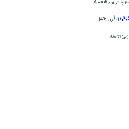
هم، كما يجوز الدعاء بأن
ٌ مِثْلُهَا
{الشُّورى:40}.
يجوز الاعتداء.