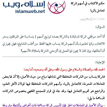
حكم الاكتتاب في أسهم شركة
تتعامل بالربا
| إسلام ويب
26-7-2008
السؤال:
أنا أحد موظفي شركة (سابك) والشركة بصدد توزيع أسهم ( ينساب) على الموظفين بسعر
الاكتتاب وكما تعلمون بأن أسهم شركة ينساب عليها تحفظ من أغلب المشايخ، فهل يجوز لي
أن أمتلكها، وإن كان لا يجوز فما العمل إن ألزمتني الشركة بامتلاك الأسهم؟
الإجابــة:
الحمد لله، والصلاة والسلام على رسول الله، وعلى آله وصحبه، أما بعد:
فشركة ينساب من الشركات المختلطة التي نشاطها مباح من حيث الأصل، إلا أن لها بعض
المعاملات المحرمة، كالتعامل بالربا، وأسهم الشركات المختلطة فيها قولان لأهل العلم،
والراجح هو تحريم التعامل فيها. وقد جاء في قرار للمجمع الفقهي بخصوص الشركات
المساهمة ما يلي:
-
بما أن الأصل في المعاملات الحل فإن تأسيس شركة مساهمة ذات أغراض وأنشطة مشروعة