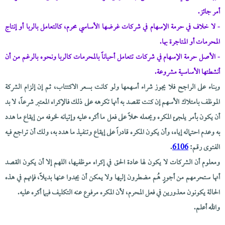
أمر جائز.
- لا خلاف في حرمة الإسهام في شركات غرضها الأساسي محرم، كالتعامل بالربا أو إنتاج
المحرمات أو المتاجرة بها.
- الأصل حرمة الإسهام في شركات تتعامل أحياناً بالمحرمات كالربا ونحوه بالرغم من أن
أنشطتها الأساسية مشروعة.
وبناء على الراجح فلا يجوز شراء أسهمها ولو كانت بسعر الاكتتاب، ثم إن إلزام الشركة
الموظف بامتلاك الأسهم إن كنت تقصد به أنها تكرهه على ذلك فالإكراه المعتبر شرعاً، لا بد
أن يكون بأمر يلجئ المكره ويحمله حملاً على فعل ما أكره عليه وإتيانه لخوفه من إيقاع ما هدد
به وعدم احتماله إياه، وأن يكون المكره قادراً على إيقاع وتنفيذ ما هدد به، ولك أن تراجع فيه
الفتوى رقم:
6106
.
ومعلوم أن الشركات لا يكون لها عادة الحق في إكراه موظفيها، اللهم إلا أن يكون القصد
أنها ستحرمهم من أجورٍ هُم مضطرون إليها ولا يمكن أن يجدوا عنها بديلاً، فإنهم في هذه
الحالة يكونون معذورين في فعل المحرم، لأن المكره مرفوع عنه التكليف فيما أكره عليه.
والله أعلم.