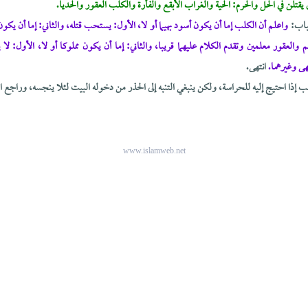
تلن في الحل والحرم: الحية والغراب الأبقع والفأرة والكلب العقور والحديا.
لباب:
واعلم أن الكلب إما أن يكون أسود بهيما أو لا، الأول: يستحب قتله، والثاني: إما أن يكون
م والعقور معلمين وتقدم الكلام عليهما قريبا،
والثاني: إما أن يكون مملوكا أو لا، الأول: لا ي
هى وغيرهما.
انتهى.
الكلب إذا احتيج إليه للحراسة، ولكن ينبغي التنبه إلى الحذر من دخوله البيت لئلا ينجسه، وراجع
www.islamweb.net