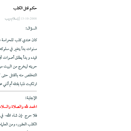
حكم قتل الكلب
| إسلام ويب
13-10-2008
السؤال:
كان عندي كلب للحراسة ش
سنوات بدأ يتغير في سلوكه
قيده و بدأ يطلق أصوات تجا
حريته ليخرج من البيت من 
التخلص منه بالقتل حتى لا
ارتكبت ذنبا بقتله أم أنني
الإجابــة:
الحمد لله والصلاة والسلام
فلا حرج -إن شاء الله- ف
الكلب العقور، ومن العلم