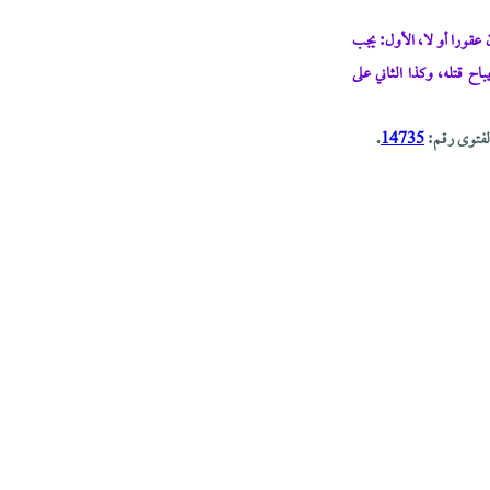
 عقورا أو لا، الأول: يجب
باح قتله، وكذا الثاني على
 الفتوى رقم:
14735
.