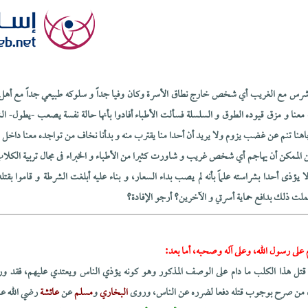
رس مع الغريب أي شخص خارج نطاق الأسرة وكان وفيا جداً و سلوكه طبيعي جداً مع أهل ا
 معنا و مزق قيوده الطوق و السلسلة فسألت الأطباء أفادوا بأنها حالة نفسة يصعب -يطول- ال
هنا تنم عن غضب يزوم ولا يريد أن أحدا منا يقترب منه و بدأنا نخاف من تواجده معنا داخل الب
الممكن أن يهاجم أي شخص غريب و شاورت كثيرا من الأطباء و الخبراء فى مجال تربية الكلاب 
 يؤذى أحدا بشراسته علماً بأنه لم يصب بداء السعار، و بناء عليه أبلغت الشرطة و قاموا بق
 عملت ذلك بدافع حماية أسرتي و الآخرين؟ أرجو الإفادة؟
 على رسول الله، وعلى آله وصحبه، أما بعد:
ي قتل هذا الكلب ما دام على الوصف المذكور وهو كونه يؤذي الناس ويعتدي عليهم، فقد ور
اء من صرح بوجوب قتله دفعا لضرره عن الناس، وروى
البخاري
و
مسلم
عن
عائشة
رضي الله عن