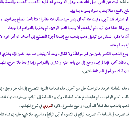
 الله:
ثبت عن النبي صلى الله عليه وعلى آله وسلم أنه قال: الذهب بالذهب، والفضة بالفض
ملح بالملح، مثلا بمثل، سواء بسواء، يدا بيدٍ.
أو استزاد فقد أربى. وثبت عنه أنه أتي بتمر جيد فسأل عنه فقالوا: كنا نأخذ الصاع بصاعين، وال
يع وقال:هذا عين الربا. ثم أرشدهم أن يبيعوا التمر الردئ، ثم يشتروا بالدراهم تمرا جيدا.
 ما ذكره السائل من تبديل ذهب بذهب مع إضافة أجرة التصنيع إلى أحدهما انه أمر محرم لا 
ليه وسلم عنه.
 يباع الذهب الكسر بثمن من غير مواطأة ولا اتفاق، وبعد أن يقبض صاحبه الثمن فإنه يشتري ا
كان آخر، فإذا لم يجده رجع إلى من باعه عليه واشترى بالدراهم وإذا زادها فلا حرج، المهم 
كان ذلك من أجل الصناعة
. انتهى.
ه المعاملة محرمة، فالواجبُ على من أجرى هذه المعاملة التوبة النصوح إلى الله عز وجل، إن ك
طلب العلم الواجب، ثم عليه فسخ هذه المعاملة، وأن يرد السلعة إلى البائع، ويسترد ثمنها، فقد 
لذهب بالذهب متفاضلاً فقد أربى، والبيع مفسوخ. ذكره ا
لنووي
في شرح المهذب.
صرف في السلعة، أو تصرف البائع في الثمن، أو أبى البائعُ رد البيع، فلا شيء عليه إن شاء الله