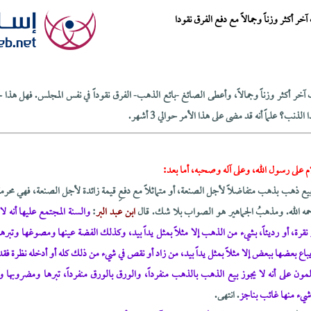
أكثر وزناً وجمالاً مع دفع الفرق نقودا
ر أكثر وزناً وجمالاً، وأعطى الصائغ -بائع الذهب- الفرق نقوداً في نفس المجلس. فهل هذا جائز
ب؟ علماً أنه قد مضى على هذا الأمر حوالي 3 أشهر.
م على رسول الله، وعلى آله وصحبه، أما بعد:
يع ذهب بذهب متفاضلاً لأجل الصنعة، أو متماثلاً مع دفعِ قيمة زائدة لأجل الصنعة، فهي محرمة ع
ه الله. ومذهبُ الجماهير هو الصواب بلا شك. قال
ابن عبد البر
:
والسنة المجتمع عليها أنه ل
و نقرة، أو رديئاً، بشيء من الذهب إلا مثلاً بمثل يداً بيد، وكذلك الفضة عينها ومصوغها وتبره
يباع بعضها ببعض إلا مثلاً بمثل يداً بيد، من زاد أو نقص في شيء من ذلك كله أو أدخله نظرة فقد 
لمون على أنه لا يجوز بيع الذهب بالذهب منفرداً، والورق بالورق منفرداً، تبرها ومضروبها وحلي
ع شيء منها غائب بناجز
. انتهى.