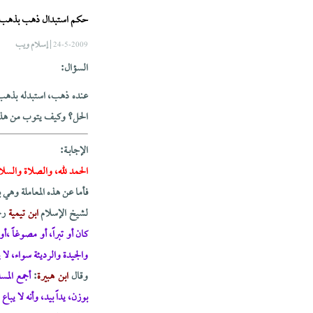
حكم استبدال ذهب بذهب آخر 
| إسلام ويب
24-5-2009
السؤال:
عنده ذهب، استبدله بذهب آخ
الحل؟ وكيف يتوب من هذا الذن
الإجابــة:
الحمد لله، والصلاة والسلا
فأما عن هذه المعاملة وهي ب
لشيخ الإسلام
ابن تيمية
رحم
كان أو تبراً، أو مصوغاً ،أ
والجيدة والرديئة سواء، لا 
وقال
ابن هبيرة
:
أجمع المس
بوزن، يداً بيد، وأنه لا يبا