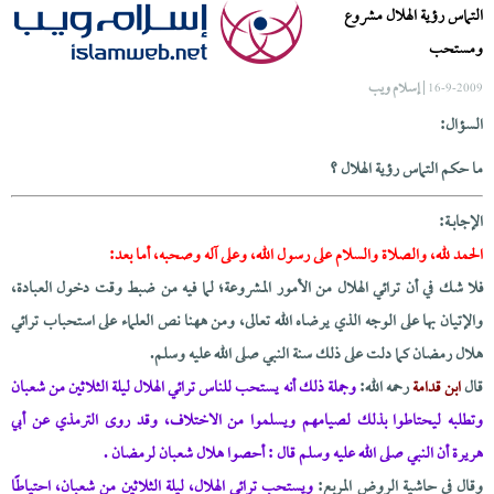
التماس رؤية الهلال مشروع
ومستحب
| إسلام ويب
16-9-2009
السؤال:
ما حكم التماس رؤية الهلال ؟
الإجابــة:
الحمد لله، والصلاة والسلام على رسول الله، وعلى آله وصحبه، أما بعد:
فلا شك في أن ترائي الهلال من الأمور المشروعة؛ لما فيه من ضبط وقت دخول العبادة،
والإتيان بها على الوجه الذي يرضاه الله تعالى، ومن ههنا نص العلماء على استحباب ترائي
هلال رمضان كما دلت على ذلك سنة النبي صلى الله عليه وسلم.
قال
ابن قدامة
رحمه الله:
وجملة ذلك أنه يستحب للناس ترائي الهلال ليلة الثلاثين من شعبان
وتطلبه ليحتاطوا بذلك لصيامهم ويسلموا من الاختلاف، وقد روى الترمذي عن أبي
هريرة أن النبي صلى الله عليه وسلم قال : أحصوا هلال شعبان لرمضان .
وقال في حاشية الروض المربع:
ويستحب ترائي الهلال، ليلة الثلاثين من شعبان، احتياطًا