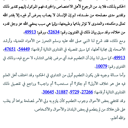
الحكم بذلك، فلا بد من الرجوع لأهل الاختصاص والخبرة، فهم الموكول إليهم تقدير ذلك
وتقدير مدى مصلحته من مفسدته، ثم إن الإنسان لا يصاب بمرض أو غيره إلا بقدر الله
تعالى وحكمته، والعدوى لا تؤثر بذاتها وطبيعتها، وإنما هي سبب يمضي الله عز وجل قدره
من خلاله، وقد سبق بيان ذلك في الفتويين رقم:
52634
، ورقم:
49913
.
ومع ذلك، فقد شرع لنا النبي صلى الله عليه وسلم التحرز من الأدواء المعدية، وأرشد
الأصحاء إلى مجانبة أهلها، كما سبق تفصيله في الفتاوى التالية أرقامها:
54449
،
47651
،
49913
، كما سبق لنا بيان أن التطعيم ضد أي مرض يخشى انتشاره لا حرج فيه، وذلك في
الفتوى رقم:
10079
.
وأما مسالة وجوبه فلن يكون التطعيم أولى من التداوي في الحكم، وقد اختلف أهل العلم
فيه هل هو خلاف الأولى؟ أم جائز؟ أم مستحب؟ أم واجب؟ وراجع في تفصيل ذلك
الفتاوى التالية أرقامها:
27266
،
9729
،
31887
،
30645
.
وقد تقتضي بعض الأحوال وجوب التطعيم كأن يلزم به ولي الأمر لمصلحة يراها أو يغلب
على ظن هلاك من لم يتطعم في بعض البلدان والأحوال والأشخاص.
والله أعلم.