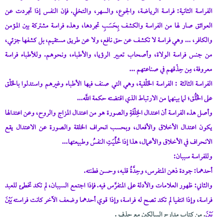
الفراسة الثانية: فراسة الرياضة، والجوع، والسهر، والتخلي. فإن النفس إذا تجردت عن
العوائق صار لها من الفراسة والكشف بِحَسَبِ تجردها، وهذه فراسة مشتركة بين المؤمن
والكافر، ... وهي فراسة لا تكشف عن حق نافع، ولا عن طريق مستقيم، بل كشفها جزئي،
من جنس فراسة الولاة، وأصحاب تعبير الرؤيا، والأطباء، ونحوهم. وللأطباء فراسة
معروفة، مِن حِذْقهم في صناعتهم ...
الفراسة الثالثة : الفراسة الخَلْقية، وهي التي صنف فيها الأطباء وغيرهم واستدلوا بالخَلْق
على الخُلُق؛ لما بينهما من الارتباط الذي اقتضته حكمة اللَّه...
وأصل هذه الفراسة أن اعتدال الخِلْقَةِ والصورة هو من اعتدال المزاج والروح، وعن اعتدالها
يكون اعتدال الأخلاق والأفعال، وبحسب انحراف الخلقة والصورة عن الاعتدال يقع
الانحراف في الأخلاق والأعمال، هذا إذا خُلِّيَتِ النفسُ وطبيعتها...
وللفراسة سببان:
أحدهما: جودة ذهن المتفرس، وحِدَّةُ قلبه، وحسن فطنته.
والثاني: ظهور العلامات والأدلة على المتفرَّس فيه. فإذا اجتمع السببان، لم تكد تخطئ للعبد
فراسة، وإذا انتفيا لم تكد تصح له فراسة، وإذا قوي أحدهما وضعف الآخر كانت فراسته بَيْنَ
بَيْنَ
. من كتاب مدارج السالكين مع حذف .