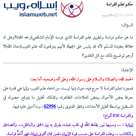
حكم تعلم الفراسة
| إسلام ويب
10-2-2010
السؤال:
ما هو حكم دراسة وتطبيق علم الفراسة الذي درسه الإمام الشافعي(رحمه الله)؟وهل له
علاقة بعقيدة المسلم لأنه قد يلبس على الجهلة لأنهم يتوقعون أنه علم الغيب(معاذ الله)؟
أرجو توضيح ذلك مع كل التقدير؟
الإجابــة:
الحمد لله، والصلاة والسلام على رسول الله، وعلى آله وصحبه، أما بعد:
فمجرد تعلم الفراسة لا حرج فيه، حيث إنها ليست من ادعاء علم الغيب وإنما هي قدرة على
معرفة بعض الأحوال ببعض العلامات الظاهرة، وكذلك تحليل ما يتوقع حصوله في
المستقبل بواسطة تحليل الأحداث. وانظر الفتوى رقم:
62996
، وما أحيل عليه فيها.
والفراسة ثلاثة أنواع:
إيمانية : ... وسببها نور يقذفه اللَّه في قلب عبده، يفرق به بين الحق والباطل،... والصادق
والكاذب ... وهذه الفراسة على حسب قوة الإيمان، فمن كان أقوى إيمانا، فهو أَحَدُّ فراسة.