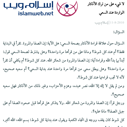
لا شيء على من ترك الأذكار
الواردة عند السعي
| إسلام ويب
11-8-2010
السؤال:
السؤال حول علاقة قراءة الأذكار بصحة السعي: هل الآية: إن الصفا والمروة ـ تقرأ في البداية
فقط؟ أم عند كل شوط؟ وماذا على من قرأها مرة واحدة؟ وهل يشترط لصحة السعي قول:
أبدأ بما بدأ الله وقراءة آية: إن الصفا والمروة من شعائر الله ـ عند كل شوط؟ أم يكفي أن تقرأ
مرة واحدة؟ وهل يبطل سعي من قرأها مرة واحدة عند بداية السعي؟ أم سعيه صحيح،
لأنه لا تجب قراءتها عند كل شوط؟.
ومن لم يقل لا إله إلا الله، نصر عبده، وهزم الأحزاب، وغير ذلك من الأذكار فهل سعيه
صحيح؟.
ورجل قرأ: إن الصفا والمروة من شعائر الله ـ ولا يتذكر هل قرأها قبل صعود الصفا أم على
جبل الصفا؟ ماذا عليه؟.
كل شوط كان يقف ووجه فى اتجاه الكعبة ويقول عند بداية كل شوط: بسم الله، الله أكبر،