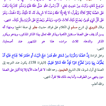
مَوْضِعُ دُعَاءٍ، وَثَبَتَ مِنْ حَدِيثِ جَابِرٍ: أَنَّ رَسُولَ اللَّهِ صَلَّى اللَّهُ عَلَيْهِ وَسَلَّمَ كَانَ إِذَا وَقَفَ
عَلَى الصَّفَا يُكَبِّرُ ثَلَاثًا وَيَقُولُ: لَا إِلَهَ إِلَّا اللَّهُ وَحْدَهُ لَا شَرِيكَ لَهُ، لَهُ الْمَلِكُ وَلَهُ الْحَمْدُ، وَهُوَ
عَلَى كُلِّ شَيْءٍ قَدِيرٌ، يَصْنَعُ ذَلِكَ ثَلَاثَ مَرَّاتٍ، وَيَدْعُو وَيَصْنَعُ عَلَى الْمَرْوَةِ مِثْلَ ذَلِكَ.
انتهى.
وقال
النووي
في شرح
مسلم
في الكلام على فوائد حديث
جابر
في صفة الحج:
ومنها: أنه
يسن أن يقف على الصفا مستقبل الكعبة ويذكر الله تعالى بهذا الذكر المذكور، ويدعو ويكرر
الذكر والدعاء ثلاث مرات، هذا هو المشهور عند أصحابنا.
انتهى.
ومحل قراءة:
إِنَّ الصَّفَا وَالْمَرْوَةَ مِنْ شَعَائِرِ اللَّهِ فَمَنْ حَجَّ الْبَيْتَ أَوِ اعْتَمَرَ فَلَا جُنَاحَ عَلَيْهِ أَنْ
يَطَّوَّفَ بِهِمَا وَمَنْ تَطَوَّعَ خَيْرًا فَإِنَّ اللَّهَ شَاكِرٌ عَلِيمٌ.
{البقرة: 158}. يكون عند التوجه إلى
الصفا في أول شوط، قال الشيخ
العثيمين
ـ رحمه الله:
لا تقرأ هذه الآية إلا إذا أقبل على الصفا
حين ينتهي من الطواف، وأما بعد ذلك فلا تقرأ.
انتهى.
والله أعلم.
www.islamweb.net