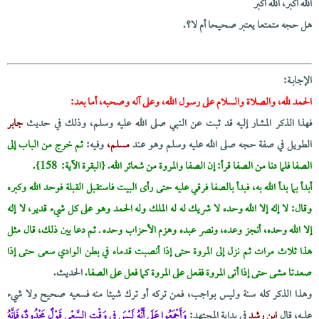
الله أكبر، الله أكبر
هل حجه متمتعا يعتبر صحيحا أم لا؟.
الإجابــة:
الحمد لله، والصلاة والسلام على رسول الله، وعلى آله وصحبه، أما بعد:
فهذا الذكر المشار إليه قد ثبت عن النبي صلى الله عليه وسلم، وذلك في حديث
جابر
الطويل في صفة حجه صلى الله عليه وسلم وهو عند
مسلم،
وفيه:
ثم خرج من الباب إلى
الصفا فلما دنا من الصفا قرأ: إن الصفا والمروة من شعائر الله.
{البقرة الآية: 158}.
أبدأ بما بدأ الله به، فبدأ بالصفا فرقي عليه حتى رأى البيت فاستقبل القبلة فوحد الله وكبره
وقال: لا إله إلا الله وحده لا شريك له له الملك وله الحمد وهو على كل شيء قدير، لا إله
إلا الله وحده، أنجز وعده، ونصر عبده وهزم الأحزاب وحده ـ ثم دعا بين ذلك، قال مثل
هذا ثلاث مرات ثم نزل إلى المروة حتى إذا أنصبت قدماه في بطن الوادي سعى حتى إذا
صعدتا مشى حتى إذا أتى المروة ففعل على المروة كما فعل على الصفا.
الحديث.
وهذا الذكر كله سنة وليس بواجب، فمن تركه أو ترك شيئا منه فسعيه صحيح ولا شيء
عليه، قال
ابن رشد
في بداية المجتهد:
وَأَجْمَعُوا عَلَى أَنَّهُ لَيْسَ فِي وَقْتِ السَّعْيِ قَوْلٌ مَحْدُودٌ، فَإِنَّهُ