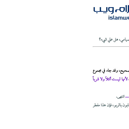
 صيامي، هل علي شيء؟
 صحيح، وقد جاء في مجموع
أنها ليست أكلاً ولا شرباً
..
انتهى.
بون بالربو، فإن هذا مفطر