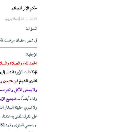
حكم الإبر للصائم
| إسلام ويب
22-11-2010
السؤال:
في شهر رمضان مرضت فأعطان
الإجابــة:
الحمد لله، والصلاة والسلا
فإذا كانت الإبرة المشار 
فتاوى الشيخ
ابن عثيمين
رح
ولا بمعنى الأكل والشرب
.
وقال أيضاً:
... فجميع الإب
ولا ندري حقيقة البخار الذ
على القول المفتى به عندنا.
وراجعي الفتوى رقم:
181