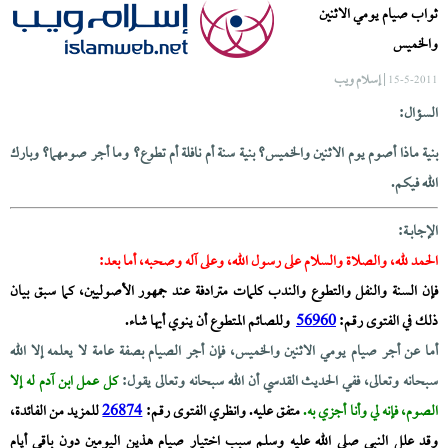
ثواب صيام يومي الاثنين
والخميس
| إسلام ويب
15-5-2011
السؤال:
بنية ماذا أصوم يوم الاثنين والخميس؟ بنية سنة أم نافلة أم تطوع؟ وما أجر صومهما؟ وبارك
الله فيكم.
الإجابــة:
الحمد لله، والصلاة والسلام على رسول الله، وعلى آله وصحبه، أما بعد:
فإن السنة والنفل والتطوع والندب كلمات مترادفة عند جمهور الأصوليين، كما سبق بيان
ذلك في الفتوى رقم:
56960
وللصائم المتطوع أن ينوي أيها شاء.
أما عن أجر صيام يومي الاثنين والخميس، فإن أجر الصيام بصفة عامة لا يعلمه إلا الله
سبحانه وتعالى، ففي الحديث القدسي أن الله سبحانه وتعالى يقول:
كل عمل ابن آدم له إلا
الصوم، فإنه لي وأنا أجزي به.
متفق عليه. وانظري الفتوى رقم:
26874
للمزيد من الفائدة،
وقد علل النبي صلى الله عليه وسلم سبب اختيار صيام هذين اليومين دون باقي أيام