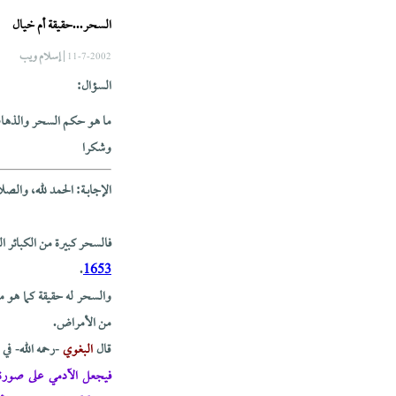
السحر...حقيقة أم خيال
| إسلام ويب
11-7-2002
السؤال:
ما هو حكم السحر والذهاب 
وشكرا
الإجابــة: الحمد لله، والص
فالسحر كبيرة من الكبائر 
.
1653
والسحر له حقيقة كما هو مذه
من الأمراض.
قال
البغوي
-رحمه الله- في 
فيجعل الآدمي على صورة ا