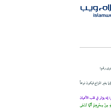
توى رقم:
ا يغير المزاج فيكون نوعاً
إنه يؤثر في قلب الأعيان
لَيْهِ مِنْ سِحْرِهِمْ أَنَّهَا تَسْعَى