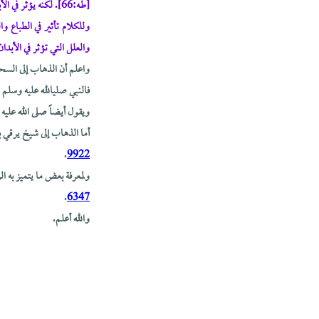
[طـه:66]. لكنه يؤثر في الأبدان بالأمراض والموت أوالجنون.
وللكلام تأثير في الطباع 
والعلل التي تؤثر في الأبدا
واعلم أن الذهاب إلى السح
فالنبي صلىالله عليه وسلم 
ويقول أيضاً صلى الله عليه
أما الذهاب إلى شيخ يرقي با
.
9922
ولمعرفة بعض ما يتميز به ا
.
6347
والله أعلم.