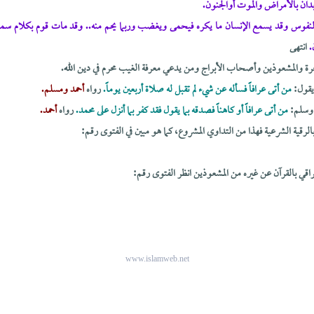
والنفوس وقد يسمع الإنسان ما يكره فيحمى ويغضب وربما يحم منه.. وقد مات قوم بكلام سم
ن.
انتهى
رة والمشعوذين وأصحاب الأبراج ومن يدعي معرفة الغيب محرم في دين الله.
يقول:
من أتى عرافاً فسأله عن شيء لم تقبل له صلاة أربعين يوماً.
رواه
أحمد ومسلم.
 وسلم:
من أتى عرافاً أو كاهناً فصدقه بما يقول فقد كفر بما أنزل على محمد.
رواه
أحمد.
لرقية الشرعية فهذا من التداوي المشروع، كما هو مبين في الفتوى رقم:
لراقي بالقرآن عن غيره من المشعوذين انظر الفتوى رقم:
www.islamweb.net