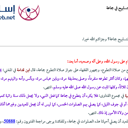
سابيح في جماعة
سابيح جماعة؟ وجزاكم الله خيرا.
م على رسول الله، وعلى آله وصحبه، أما بعد:
ح من صلاة التطوع، وجمهور الفقهاء على جواز صلاة التطوع جماعة، قال
ابن قدامة
في المغني:
يج
هما، وكان أكثر تطوعه منفرداً، وصلى بحذيفة مرة، وبابن عباس مرة، وبأنس وأمه واليتيم مرة، و
 ثلاثاً، وكلها ثابت عن رسول الله صلى الله عليه وسلم.
انتهى.
ية
في مجموع الفتاوى:
فلا يكره أن يتطوع في جماعة كما فعل النبي، ولا يجعل ذلك سنة راتبة كمن
 أو في جوف الليل، كما يصلي بهم الصلوات الخمس، كما ليس له أن يجعل للعيدين وغيرهما أذانا
 ولاة الأمور إذ ذاك
. انتهى.
لعبد أن يصلي أحيانا هذه الصلوات في جماعة، وللفائدة يرجى مراجعة الفتويين رقم:
50888
، و