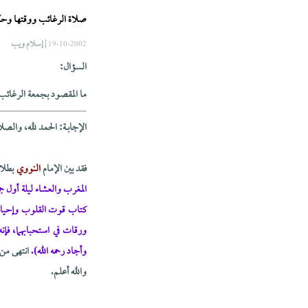
صلاة الرغائب ووقتها وحك
| إسلام ويب
19-10-2002
السؤال:
ما المقصود بجمعة الرغائب
الإجابــة: الحمد لله، والص
فقد بين الإمام
النووي
بطلا
المغرب والعشاء ليلة أول 
كتاب قوت القلوب وإحياء ع
ورقات في استحبابهما، فإ
وأجاد رحمه الله).
انتهى من
والله أعلم.