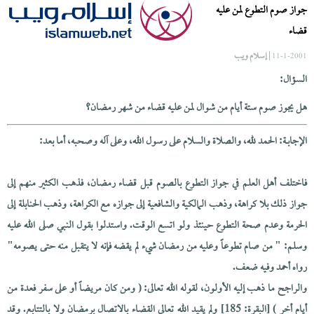
جواز صوم التطوع لمن عليه
قضاء
| إسلام ويب
11-1-2001
السؤال:
هل يجوز صوم ستة أيام من شوال لمن عليه قضاء من شهر رمضان؟
الإجابــة: الحمد لله، والصلاة والسلام على رسول الله، وعلى آله وصحبه، أما بعد:
فاختلف أهل العلم في جواز التطوع بالصوم قبل قضاء رمضان، فذهب الكثير منهم إلى
جواز ذلك بلا كراهة، وذهب المالكية والشافعية إلى جوازه مع الكراهة، وذهب الحنابلة إلى
الحرمة وعدم صحة التطوع حينئذ ولو اتسع الوقت. واستدلوا بقول النبي صلى الله عليه
وسلم: " من صام تطوعاً وعليه من رمضان شيء لم يقضه فإنه لا يتقبل منه حتى يصومه"
رواه أحمد وفيه ضعف.
والراجح ما ذهب إليه الأولون، لقوله الله تعالى: ( ومن كان مريضاً أو على سفر فعدة من
أيام أخر ) [البقرة: 185] ولم يقيد الله تعالى القضاء بالاتصال برمضان ولا بالتتابع. وقد