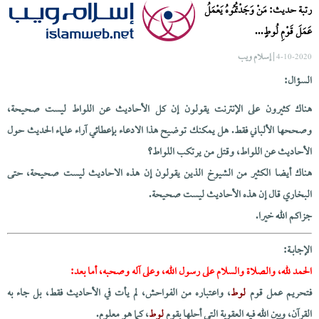
رتبة حديث: مَنْ وَجَدْتُمُوهُ يَعْمَلُ
عَمَلَ قَوْمِ لُوطٍ...
| إسلام ويب
4-10-2020
السؤال:
هناك كثيرون على الإنترنت يقولون إن كل الأحاديث عن اللواط ليست صحيحة،
وصححها الألباني فقط. هل يمكنك توضيح هذا الادعاء بإعطائي آراء علماء الحديث حول
الأحاديث عن اللواط، وقتل من يرتكب اللواط؟
هناك أيضا الكثير من الشيوخ الذين يقولون إن هذه الاحاديث ليست صحيحة، حتى
البخاري قال إن هذه الأحاديث ليست صحيحة.
جزاكم الله خيرا.
الإجابــة:
الحمد لله، والصلاة والسلام على رسول الله، وعلى آله وصحبه، أما بعد:
فتحريم عمل قوم
لوط
، واعتباره من الفواحش، لم يأت في الأحاديث فقط، بل جاء به
القرآن، وبين الله فيه العقوبة التي أحلها بقوم
لوط
، كما هو معلوم.