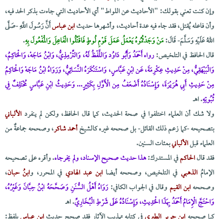
وإن كنت تعني بقولك: "الأحاديث عن اللواط" أي الأحاديث التي جاءت بذكر الحد فيه،
وأن فاعله يُقتل، فقد جاء فيه عدة أحاديث، وأشهرها حديث
ابن عباس
أَنَّ رَسُولَ اللَّهِ -صَلَّى
اللهُ عَلَيْهِ وَسَلَّمَ- قَالَ:
مَنْ وَجَدْتُمُوهُ يَعْمَلُ عَمَلَ قَوْمِ لُوطٍ فَاقْتُلُوا الْفَاعِلَ وَالْمَفْعُولَ بِهِ
.
قال الحافظ في التلخيص:
رواه أَحْمَدُ وَأَبُو دَاوُد وَاللَّفْظُ لَهُ، وَالتِّرْمِذِيُّ، وَابْنُ مَاجَهْ، وَالْحَاكِمُ،
وَالْبَيْهَقِيُّ، مِنْ حَدِيثِ عِكْرِمَةَ، عَن ابْنِ عَبَّاسٍ، وَاسْتَنْكَرَهُ النَّسَائِيُّ، وَرَوَاهُ ابْنُ مَاجَهْ وَالْحَاكِمُ
مِنْ حَدِيثِ أَبِي هُرَيْرَةَ، وَإِسْنَادُهُ أَضْعَفُ مِن الْأَوَّلِ بِكَثِيرٍ... وَحَدِيثُ ابْنِ عَبَّاسٍ مُخْتَلِفٌ فِي
ثُبُوتِهِ
. اهــ
ولا شك أن العلماء اختلفوا في صحة الحديث، كما قال الحافظ، ولكن لم ينفرد
الألباني
بتصحيحه -كما زعم ذلك القائل- بل صححه غيره كالشيخ
أحمد شاكر
، وصححه جماعةٌ من
العلماء قبل
الألباني
بمئات السنين.
فقد قال
الحاكم
في المستدرك:
هذا حديث صحيح الإسناد، ولم يخرجاه
. وأقره على تصحيحه
الإمامُ
الذهبي
في التلخيص، وصححه أيضا
ابن عبد الهادي
في المحرر، و
ابنُ
حبان
،
وصححه
ابن القيم
وقال في الجواب الكافي:
رَوَاهُ أَهْلُ السُّنَنِ وَصَحَّحَهُ ابْنُ حِبَّانَ وَغَيْرُهُ،
وَاحْتَجَّ الْإِمَامُ أَحْمَدُ بِهَذَا الْحَدِيثِ، وَإِسْنَادُهُ عَلَى شَرْطِ الْبُخَارِيِّ
. اهـ
كما صححه
ابن جرير الطبري
في كتابه تهذيب الآثار فقد صحح حديث
ابن عباس
بلفظ: