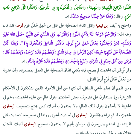
اقْتُلُوا مُوَاقِعَ الْبَهِيمَةِ وَالْبَهِيمَةَ، وَالْفَاعِلَ وَالْمَفْعُولَ بِهِ فِي اللُّوطِيَّةِ، وَاقْتُلُوا كُلَّ مُوَاقِعِ ذَاتِ
مَحْرَمٍ
. وقال:
وَهَذَا خَبَرٌ عِنْدَنَا صَحِيحٌ سَنَدُهُ
. اهــ
واحتج به أيضا
ابن تيمية
ونقل اتفاق الصحابة على قتل من عَمِلَ عَمَلَ قوم
لوط
، فقد قال
رحمه الله:
وَالرَّجْمُ شَرَعَهُ اللَّهُ لِأَهْلِ التَّوْرَاةِ وَالْقُرْآنِ، وَفِي السُّنَنِ عَن النَّبِيِّ -صَلَّى اللَّهُ عَلَيْهِ
وَسَلَّمَ- {مَنْ وَجَدْتُمُوهُ يَعْمَلُ عَمَلَ قَوْمِ لُوطٍ، فَاقْتُلُوا الْفَاعِلَ وَالْمَفْعُولَ بِهِ}". وَلِهَذَا اتَّفَقَ
الصَّحَابَةُ عَلَى قَتْلِهِمَا جَمِيعًا؛ لَكِنْ تَنَوَّعُوا فِي صِفَةِ الْقَتْلِ: فَبَعْضُهُمْ قَالَ: يُرْجَمُ، وَبَعْضُهُمْ قَالَ:
يُرْمَى مِنْ أَعْلَى جِدَارٍ فِي الْقَرْيَةِ، وَيُتْبَعُ بِالْحِجَارَةِ، وَبَعْضُهُمْ قَالَ: يُحَرَّقُ بِالنَّارِ
. اهـ
ولو فُرِضَ أن الحديث لم يصح، فإنه يكفي اتفاق الصحابة على العمل بمضمونه، وأن عقوبة
من يَعْمَلُ عَمَلَ قَوْمِ لُوطٍ القتل.
ومن المهم أن تعلم -أخي السائل- أن كثيرا من أهل الأهواء الذين يشككون في الأحكام
الشرعية ربما يستدلون على تضعيف بعض أحاديثها بقول عالم من علماء الحديث، وهم في
الحقيقة لا يأخذون بقول ذلك العالم، ولا يعتدون به أصلا، كمن يحتج بتضعيف
البخاري
لحديثٍ ما، ثم تراهم يخالفون
البخاري
في أحاديث أخرى رواها في صحيحه، كحديث قتل
المرتد، بل تجدهم يصرحون في مواطن بأنهم لا يعتدون بصحيح
البخاري
أصلا، فأمثال
هؤلاء يجب الحذر منهم، ومن شبهاتهم.