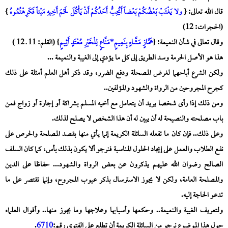
قال الله تعالى: {
و
لا يَغْتَبْ
بَعْضُكُمْ بَعْضاً أَيُحِبُّ أَحَدُكُمْ أَنْ يَأْكُلَ لَحْمَ أَخِيهِ مَيْتاً فَكَرِهْتُمُوهُ
}
(الحجرات: 12)
وقال تعالى في شأن النميمة: {
هَمَّازٍ مَشَّاءٍ بِنَمِيمٍ*مَنَّاعٍ لِلْخَيْرِ مُعْتَدٍ أَثِيمٍ
} (القلم: 11 ـ 12 )
هذا هو الأصل الحرمة وسد الطريق إلى كل ما يؤدي إلى الغيبة والنميمة ...
ولكن الشرع أباحهما لغرض المصحلة ودفع الضرر،
وقد ذكر أهل العلم أمثلة على ذلك
كجرح المجروحين من الرواة والشهود والمؤلفين..
ومن ذلك إذا رأى شخصا يريد أن يتعامل مع أخيه المسلم بشراكة أو إجارة أو زواج فمن
باب مصلحته والنصيحة له أن يبين له أن هذا الشخص لا يصلح لذلك.
وعلى ذلك.. فإن كان ما تفعله السائلة الكريمة إنما يأتي منها بقصد المصلحة والحرص على
نفع الطلاب والعمل على إيجاد الحلول المناسبة فنرجو ألا يكون بذلك بأس، كما كان السلف
الصالح رضوان الله عليهم يذكرون عن بعض الرواة والشهود...
حفاظا على الدين
والمصلحة العامة، ولكن لا يجوز الاسترسال بذكر عيوب المجروح، وإنما تقتصر على ما
تدعو الحاجة إليه.
ولتعريف الغيبة والنميمة.. وحكمها وأسبابها وعلاجها وما يجوز منها.. وأقوال العلماء
حول هذا الموضوع نرجو من السائلة الكريمة أن تطلع على الفتوى رقم:
6710
.