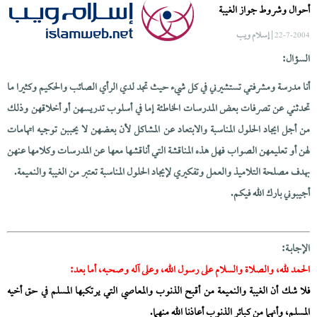
أحوال وشروط جواز الغيبة
| إسلام ويب
22-7-2004
السؤال:
أنا مدرسة ومشرفتي تستشيرني في كل شيء حيث تجد لدي الرأي الصائب والحكيم وكثيرا ما
تحدثني عن تصرفات بعض المدرسات الخاطئة إما في أسلوب تدريسهن أو أخلاقهن وذلك
من أجل ايجاد الحلول المناسبة والابتعاد عن المشاكل لأن بعضهن لا يحببن توجيه اتهامات
لهن أو تعليمهن الصواب فهل هذه المناقشة التي أناقشها معها عن المدرسات وكلامها عنهن
بهدف مصلحة التلاميذ والعمل وتفكيري لإيجاد الحلول المناسبة تعتبر من الغيبة والنميمة.
أجيبوني بارك الله فيكم.
الإجابــة:
الحمد لله، والصلاة والسلام على رسول الله، وعلى آله وصحبه، أما بعد:
فلا شك أن الغيبة والنميمة من أقبح الذنوب والمعاصي التي يرتكبها المسلم في حق أخيه
المسلم، وأنهما من كبائر الذنوب أعاذنا الله منهما.