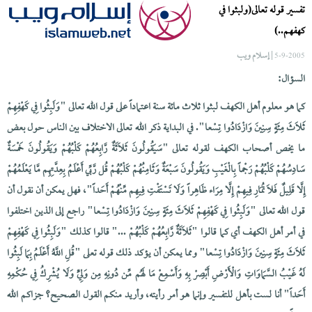
تفسير قوله تعالى(ولبثوا في
كهفهم..)
| إسلام ويب
5-9-2005
السؤال:
كما هو معلوم أهل الكهف لبثوا ثلاث مائة سنة اعتماداً على قول الله تعالى "وَلَبِثُوا فِي كَهْفِهِمْ
ثَلَاثَ مِئَةٍ سِنِينَ وَازْدَادُوا تِسْعا". في البداية ذكر الله تعالى الاختلاف بين الناس حول بعض
ما يخص أصحاب الكهف لقوله تعالى "سَيَقُولُونَ ثَلَاثَةٌ رَّابِعُهُمْ كَلْبُهُمْ وَيَقُولُونَ خَمْسَةٌ
سَادِسُهُمْ كَلْبُهُمْ رَجْماً بِالْغَيْبِ وَيَقُولُونَ سَبْعَةٌ وَثَامِنُهُمْ كَلْبُهُمْ قُل رَّبِّي أَعْلَمُ بِعِدَّتِهِم مَّا يَعْلَمُهُمْ
إِلَّا قَلِيلٌ فَلَا تُمَارِ فِيهِمْ إِلَّا مِرَاء ظَاهِراً وَلَا تَسْتَفْتِ فِيهِم مِّنْهُمْ أَحَداً"، فهل يمكن أن نقول أن
قول الله تعالى "وَلَبِثُوا فِي كَهْفِهِمْ ثَلَاثَ مِئَةٍ سِنِينَ وَازْدَادُوا تِسْعا" راجع إلى الذين اختلفوا
في أمر أهل الكهف أي كما قالوا "ثَلَاثَةٌ رَّابِعُهُمْ كَلْبُهُمْ ..." قالوا كذلك "وَلَبِثُوا فِي كَهْفِهِمْ
ثَلَاثَ مِئَةٍ سِنِينَ وَازْدَادُوا تِسْعا" ومما يمكن أن يؤكد ذلك قوله تعلى "قُلِ اللَّهُ أَعْلَمُ بِمَا لَبِثُوا
لَهُ غَيْبُ السَّمَاوَاتِ وَالْأَرْضِ أَبْصِرْ بِهِ وَأَسْمِعْ مَا لَهُم مِّن دُونِهِ مِن وَلِيٍّ وَلَا يُشْرِكُ فِي حُكْمِهِ
أَحَداً" أنا لست بأهل للتفسير وإنما هو أمر رأيته، وأريد منكم القول الصحيح؟ جزاكم الله