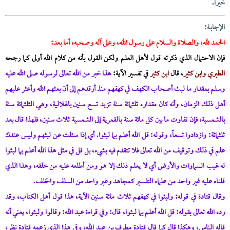
خيراً.
الإجابــة:
الحمد لله، والصلاة والسلام على رسول الله، وعلى آله وصحبه، أما بعد:
فإن الاحتمال الذي ذكرته قول لأهل العلم ولكن القول بأنه من كلام الله أولى كما رجحه
الطبري وابن كثير
، قال
ابن كثير
في تفسير الآية:
هذا خبر من الله تعالى لرسوله صلى الله عليه
وسلم بمقدار ما لبث أصحاب الكهف في كهفهم منذ أرقدهم إلى أن بعثهم الله وأعثر عليهم
أهل ذلك الزمان، وأنه كان مقداره ثلثمائة سنة تزيد تسع سنين بالهلالية، وهي الثلثمائة سنة
بالشمسية، فإن تفاوت ما بين كل مائة سنة بالقمرية إلى الشمسية ثلاث سنين، فلهذا قال بعد
ثلثمائة: وازدادوا تسعاً، وقوله: قل الله أعلم بما لبثوا. أي إذا سئلت عن لبثهم وليس عندك
علم في ذلك وتوقيف من الله تعالى فلا تتقدم فيه بشيء، بل قل في مثل هذا الله أعلم بما لبثوا
له غيب السماوات والأرض أي لا يعلم ذلك إلا هو ومن أطلعه عليه من خلقه، وهذا الذي
قلناه عليه غير واحد من علماء التفسير كمجاهد وغير واحد من السلف والخلف.
وقال قتادة في قوله: ولبثوا في كهفهم ثلاث مائة سنين الآية، هذا قول أهل الكتاب، وقد
رده الله تعالى بقوله: قل الله أعلم بما لبثوا، قال: وفي قراءة عبد الله: وقالوا ولبثوا، يعني أنه
قاله الناس، وهكذا قال كما قال قتادة مطرف بن عبد الله، وفي هذا الذي زعمه قتادة نظر،