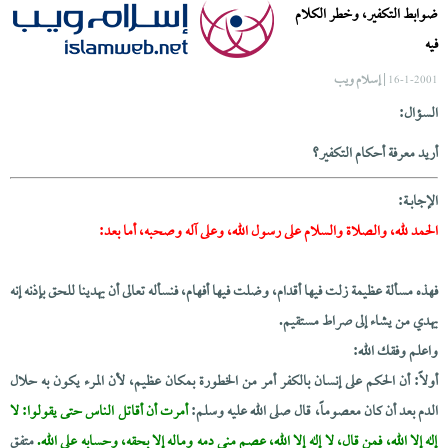
ضوابط التكفير، وخطر الكلام
فيه
| إسلام ويب
16-1-2001
السؤال:
أريد معرفة أحكام التكفير؟
الإجابــة:
الحمد لله، والصلاة والسلام على رسول الله، وعلى آله وصحبه، أما بعد:
فهذه مسألة عظيمة زلت فيها أقدام، وضلت فيها أفهام، فنسأله تعالى أن يهدينا للحق بإذنه إنه
يهدي من يشاء إلى صراط مستقيم.
واعلم وفقك الله:
أولاً: أن الحكم على إنسان بالكفر أمر من الخطورة بمكان عظيم، لأن المرء يكون به حلال
الدم بعد أن كان معصوماً، قال صلى الله عليه وسلم:
أمرت أن أقاتل الناس حتى يقولوا: لا
إله إلا الله، فمن قال، لا إله إلا الله، عصم مني دمه وماله إلا بحقه، وحسابه على الله.
متفق