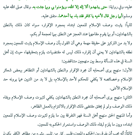
عليه، وفي رواية:
حتى يشهدوا ألا إله إلا الله، ويؤمنوا بي وبما جئت به
. وقال صلى الله عليه
وسلم:
أيما رجل قال لأخيه يا كافر فقد باء بها أحدهما.
متفق عليه.
ثانياً: يثبت وصف الإسلام للمعين ابتداء بمجرد الإقرار، سواء كان ذلك بالنطق
بالشهادتين، أو بما يقوم مقامهما عند العجز عن النطق بهما لعجمة أو بكم.
ولا بد من التركيز على حقيقة مهمة وهي أن القول بأن وصف الإسلام يثبت للمعين بمجرد
نطقه بالشهادتين لا يعني أن إقراره ذلك ليس له مقتضيات يلزم بتحقيقها، حيث إن أهل
السنة في هذه المسألة وسط بين منهجين متناقضين:
الأول: منهج يرى أصحابه أن مجرد الإقرار والنطق بالشهادتين أو التظاهر ببعض شعائر
الإسلام وخصائصه لا يكفي للحكم لأحد بالإسلام، بل لا بد من التبين عما يرونه حد
الإسلام الأدنى.
الثاني: منهج يرى أصحابه أن مجرد النطق بالشهادتين يكفي لثبوت وصف الإسلام وبقاء
ذلك الوصف ولو لم يحقق مقتضى ذلك الإقرار بالالتزام بالعمل الظاهر.
وأما المنهج الحق منهج أهل السنة فهو التفرقة بين ما يلزم لثبوت وصف الإسلام للمعين
ابتداء، وبين ما يلزم لبقاء ذلك الوصف واستمرار الحكم به للمعين.
ثالثاً: أنه يجب أن يفرق بين الحكم والمعين، فليس كل من تلبس بشيء من مظاهر الكفر يكون