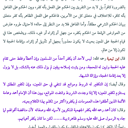
بالضرورة كافراً. بل لا بد من التفريق بين الحكم على الفعل بأنه كفر، وبين الحكم على الفاعل
بأنه كافر، للاختلاف في متعلق كل من الأمرين. فالحكم على الفعل الظاهر بأنه كفر متعلق
ببيان الحكم الشرعي مطلقاً. وأما الفاعل فلا بد من النظر إلى حاله؛ لاحتمال طروء عارض
من العوارض المانعة من الحكم بكفره من جهل أو إكراه أو غيره ذلك. ويتلخص هذا في
قيام الحجة على المعين بحيث لا يكون معذوراً بجهل أو تأويل أو إكراه. وإقامة الحجة لا
تكون إلا من عالم.
قال
ابن تيمية
رحمه الله:
ليس لأحد أن يكفر أحداً من المسلمين وإن أخطأ وغلط حتى تقام
عليه الحجة وتبين له المحجة، ومن يثبت إسلامه بيقين لم يزل ذلك عنه بالشك. بل لا يزول
إلا بعد إقامة الحجة، وإزالة الشبهة.
وقال أيضا:
إن التكفير له شروط وموانع قد تنتفي في حق المعين، وإن تكفير المطلق لا
يستلزم تكفير المعين؛ إلا إذا وجدت الشروط وانتفت الموانع، يبين هذا أن الإمام أحمد وعامة
الأئمة الذين أطلقوا هذه العمومات لم يكفروا أكثر من تكلم بهذا الكلام بعينه.
وقال:
كان أحمد رحمه الله يكفر الجهمية المنكرين لأسماء الله وصفاته لأن مناقضة أقوالهم لما
جاء به الرسول صلى الله عليه وسلم ظاهرة بينة…… لكن ما كان يكفر أعيانهم.
رابعاً: أن الكفر كما يكون بالاعتقاد (بالقلب) يكون بالقول والعمل أيضا.