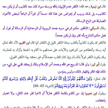
قال
ابن تيمية
رحمه الله:
الكفر عدم الإيمان بالله ورسله سواء كان معه تكذيب أو لم يكن معه
تكذيب، بل شك وريب أو إعراض عن هذا كله حسداً أو كبراً أو اتباعاً لبعض الأهواء
الصارفة عن اتباع الرسالة.
وقال
السبكي
:
التكفير حكم شرعي سببه جحد الربوبية أو الوحدانية أو الرسالة أو قول أو
فعل حكم الشارع بأنه كفر وإن لم يكن جحداً
.
فالكفر قد يكون تكذيباً بالقلب وهذا الكفر قليل في الكفار كما قال
ابن القيم
، لأن الله تعالى
أيد رسله وأعطاهم من البراهين والآيات على صدقهم ما أقام به الحجة وأزال به المعذرة،
وقد يكون الكفر قولاً باللسان وإن كان القلب مصدقاً أو غير معتقد بهذا الكفر القولي.
يقول
أبو ثور
:
ولو قال: المسيح هو الله وجحد أمر الإسلام وقال لم يعتقد قلبي على شيء من
ذلك فإنه كافر بإظهار ذلك، وليس بمؤمن
.
قال تعالى:
وَلَئِنْ سَأَلْتَهُمْ لَيَقُولُنَّ إِنَّمَا كُنَّا نَخُوضُ وَنَلْعَبُ قُلْ أَبِاللَّهِ وَآيَاتِهِ وَرَسُولِهِ كُنْتُمْ
تَسْتَهْزِئُونَ * لَا تَعْتَذِرُوا قَدْ كَفَرْتُمْ بَعْدَ إِيمَانِكُمْ
{التوبة: 65- 66}
ويقول
ابن نجيم:
إن من تكلم بكلمة الكفر هازلاً أو لاعبا كفر عند الكل، ولا اعتبار
باعتقاده.