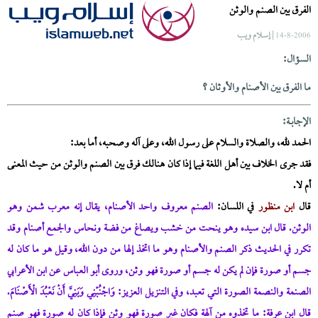
الفرق بين الصنم والوثن
| إسلام ويب
14-8-2006
السؤال:
ما الفرق بين الأصنام والأوثان ؟
الإجابــة:
الحمد لله، والصلاة والسلام على رسول الله، وعلى آله وصحبه، أما بعد:
فقد جرى الخلاف بين أهل اللغة فيما إذا كان هنالك فرق بين الصنم والوثن من حيث المعنى
أم لا.
قال
ابن منظور
في اللسان:
الصنم معروف واحد الأصنام، يقال إنه معرب شمن وهو
الوثن. قال ابن سيده وهو ينحت من خشب ويصاغ من فضة ونحاس والجمع أصنام وقد
تكرر في الحديث ذكر الصنم والأصنام وهو ما اتخذ إلها من دون الله، وقيل هو ما كان له
جسم أو صورة فإن لم يكن له جسم أو صورة فهو وثن، وروى أبو العباس عن ابن الأعرابي
الصنمة والنصمة الصورة التي تعبد، وفي التنزيل العزيز: وَاجْنُبْنِي وَبَنِيَّ أَنْ نَعْبُدَ الْأَصْنَامَ.
قال ابن عرفة: ما تخذوه من آلهة فكان غير صورة فهو وثن فإذا كان له صورة فهو صنم