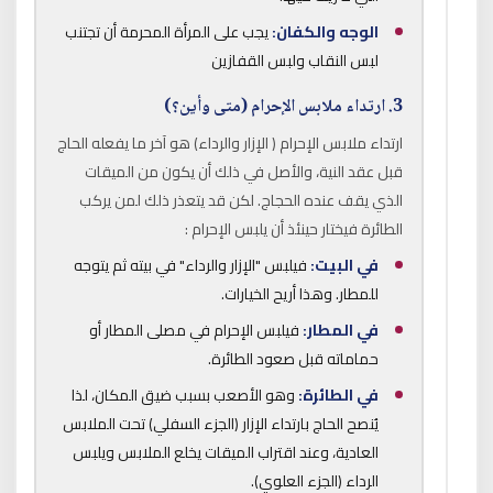
الوجه والكفان:
يجب على المرأة المحرمة أن تجتنب
لبس النقاب ولبس القفازين
3. ارتداء ملابس الإحرام (متى وأين؟)
ارتداء ملابس الإحرام ( الإزار والرداء) هو آخر ما يفعله الحاج
قبل عقد النية، والأصل في ذلك أن يكون من الميقات
الذي يقف عنده الحجاج. لكن قد يتعذر ذلك لمن يركب
الطائرة فيختار حينئذ أن يلبس الإحرام :
في البيت:
فيلبس "الإزار والرداء" في بيته ثم يتوجه
للمطار. وهذا أريح الخيارات.
في المطار:
فيلبس الإحرام في مصلى المطار أو
حماماته قبل صعود الطائرة.
في الطائرة:
وهو الأصعب بسبب ضيق المكان، لذا
يُنصح الحاج بارتداء الإزار (الجزء السفلي) تحت الملابس
العادية، وعند اقتراب الميقات يخلع الملابس ويلبس
الرداء (الجزء العلوي).