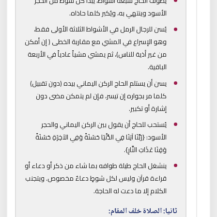
يطوف الحاج سبعة أشواط، يبدأ كل شوط من الحجر
الأسود وينتهي به، ويُكبر كلما حاذاه.
يُسن للرجال الرمل في الأشواط الثلاثة الأولى فقط،
وهو الإسراع في المشي مع مقاربة الخطى ( إن أمكن
من غير أذية للناس)، ثم يمشي مشياً عادياً في الأربعة
الباقية.
يسن أن يستلم الحاج الركن اليماني بيده (دون تقبيل)
كلما مر بجواره إن تيسر، فإن لم يتمكن مضى دون
إشارة أو تكبير.
يُستحب للحاج أن يقول بين الركن اليماني والحجر
الأسود: {رَبَّنَا آتِنَا فِي الدُّنْيَا حَسَنَةً وَفِي الآخِرَةِ حَسَنَةً
وَقِنَا عَذَابَ النَّارِ}.
ينشغل الحاج طيلة طوافه بما شاء من ذكر أو دعاء أو
قراءة قرآن وليس لكل شوطٍ دعاءٌ مخصوص. ويتجنب
الكلام إلا ما دعت له الحاجة.
ثانيا: الصلاة خلف المقام: