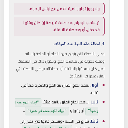
ولا يجوز تجاوز الميقات من غير لباس الإحرام.
*يستحب الإحرام بعد صلاة فريضة إن كان وقتها
قد دخل، أو بعد صلاة النافلة.
4. لحظة عقد النية عند الميقات
وهي اللحظة التي ينوي فيها الحاج أو الحاجة بلسانه
وقلبه دخوله في مناسك الحج، ويكون ذلك في الميقات
لمن كان مسافرا بالحافلة أو بمحاذاته (وهي اللحظة التي
يعلن عنها في الطائرة):
أولا.
يعقد الحاج القارن نية الحج والعمرة معاً في
قلبه.
ثانيا.
يتلفظ الحاج القارن بالنية قائلاً:
"لبيك اللهم عمرة
، أو يقول:
..
وحجاً"
"لبيك اللهم حجة في عمرة"
ثالثا.
يشرع في التلبية -ويستمر عليها حتى يصل إلى