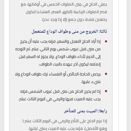
يصلي الحاج في مِنى الصلوات الخمس في أوقاتها، مع
قصر الصلوات الرباعية (الظهر، العصر، العشاء) لتكون
ركعتين فقط، دون جمع (إلا إذا وجد عذر).
ثالثا: الخروج من منى وطواف الوداع للمتعجل
إذا أراد الحاج التعجل والسفر، فإنه يجب عليه أن يخرج
من منى قبل غروب شمس يوم الثاني عشر، ثم التوجه
إلى الحرم لأداء طواف الوداع. ولا يجوز له السفر قبل
إتمامه ليكون آخر عهده بالبيت الطواف.
يرخص للحاجة الحائض أو النفساء ترك طواف الوداع ولا
شيء عليها.
إذا لم يخرج الحاج من منى قبل غروب الشمس فإنه
يجب عليه المبيت فيها والرمي في اليوم الثالث عشر.
رابعا: المبيت بمنى للمتأخر
إذا عزم الحاج على التأخر والرمي في اليوم الثالث عشر (
وهو الأفضل)، فإنه يجب عليه المبيت بمنى ليلتها.