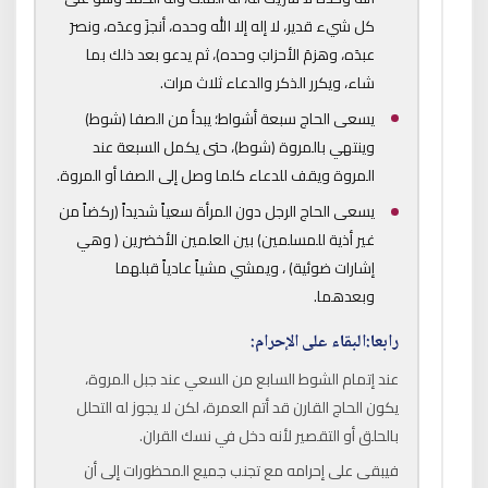
كل شيء قدير، لا إله إلا الله وحده، أنجزَ وعدَه، ونصرَ
عبدَه، وهزمَ الأحزابَ وحده)، ثم يدعو بعد ذلك بما
شاء، ويكرر الذكر والدعاء ثلاث مرات.
يسعى الحاج سبعة أشواط؛ يبدأ من الصفا (شوط)
وينتهي بالمروة (شوط)، حتى يكمل السبعة عند
المروة ويقف للدعاء كلما وصل إلى الصفا أو المروة.
يسعى الحاج الرجل دون المرأة سعياً شديداً (ركضاً من
غير أذية للمسلمين) بين العلمين الأخضرين ( وهي
إشارات ضوئية) ، ويمشي مشياً عادياً قبلهما
وبعدهما.
رابعا:البقاء على الإحرام:
عند إتمام الشوط السابع من السعي عند جبل المروة،
يكون الحاج القارن قد أتم العمرة، لكن لا يجوز له التحلل
بالحلق أو التقصير لأنه دخل في نسك القران.
فيبقى على إحرامه مع تجنب جميع المحظورات إلى أن