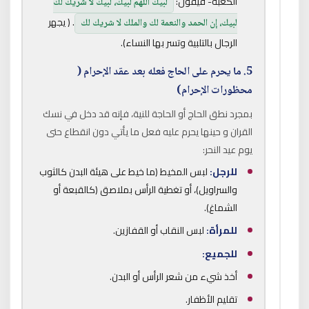
الكعبة- فيقول:
لبيك اللهم لبيك، لبيك لا شريك لك
. ( يجهر
لبيك، إن الحمد والنعمة لك والملك لا شريك لك
الرجال بالتلبية وتسر بها النساء).
5. ما يحرم على الحاج فعله بعد عقد الإحرام (
محظورات الإحرام)
بمجرد نطق الحاج أو الحاجة للنية، فإنه قد دخل في نسك
القران و حينها يحرم عليه فعل ما يأتي دون انقطاع حتى
يوم عيد النحر:
للرجل:
لبس المخيط (ما خيط على هيئة البدن كالثوب
والسراويل)، أو تغطية الرأس بملاصق (كالقبعة أو
الشماغ).
للمرأة:
لبس النقاب أو القفازين.
للجميع:
أخذ شيء من شعر الرأس أو البدن.
تقليم الأظفار.