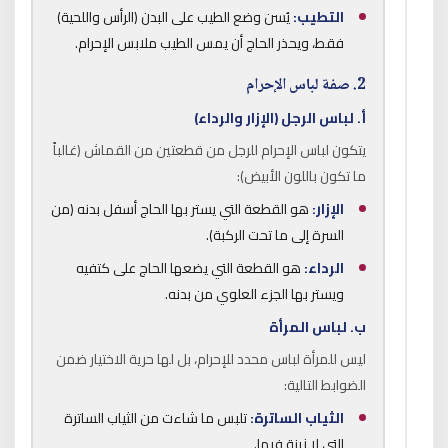
التطيب:
يُسن وضع الطيب على البدن (الرأس واللحية)
فقط، ويحذر الحاج أن يمس الطيب ملابس الإحرام.
2. صفة لباس الإحرام
أ. لباس الرجل (الإزار والرداء)
يتكون لباس الإحرام للرجل من قطعتين من القماش (غالباً
ما تكون باللون الأبيض):
الإزار:
هو القطعة التي يستر بها الحاج أسفل بدنه (من
السرة إلى ما تحت الركبة).
الرداء:
هو القطعة التي يضعها الحاج على كتفيه
ويستر بها الجزء العلوي من بدنه.
ب. لباس المرأة
ليس للمرأة لباس محدد للإحرام، بل لها حرية الاختيار ضمن
الضوابط التالية:
الثياب الساترة:
تلبس ما شاءت من الثياب الساترة
التي لا زينة فيها.