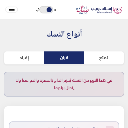
🌙
☀️
أنواع النسك
تمتع
قران
إفراد
في هذا النوع من النسك يُحرم الحاج بالعمرة والحج معاً ولا
يتحلل بينهما