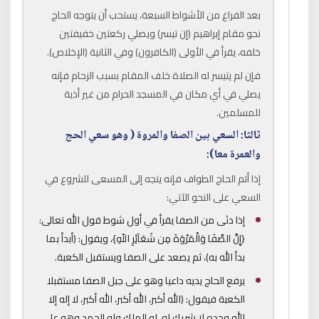
بعد الفراغ من الأشواط السبعة، يستحب أن يتوجه الحاج
نحو مقام إبراهيم (إن تيسر) ويصلي ركعتين خفيفتين
خلفه، يقرأ في الأولى (الكافرون) وفي الثانية (الإخلاص).
فإن لم يتيسر له الصلاة خلف المقام بسبب الزحام فإنه
يصلي في أي مكان في المسجد الحرام من غير أذية
للمسلمين.
ثالثا: السعي بين الصفا والمروة ( وهو سعي الحج
والعمرة معا):
إذا أتم الحاج الطواف فإنه يتجه إلى المسعى للشروع في
السعي على النحو الآتي:
إذا دنَى من الصفا يقرأ في أول شوط قول الله تعالى:
{إِنَّ الصَّفَا وَالْمَرْوَةَ مِن شَعَآئِرِ اللّهِ}، ويقول: (أبدأ بما
بدأ الله به)، ثم يصعد على الصفا ويستقبل الكعبة.
يرفع الحاج يديه داعيا وهو على جبل الصفا مستقبلا
الكعبة فيقول: (الله أكبر، الله أكبر، الله أكبر، لا إله إلا
الله وحده لا شريك له، له الملك وله الحمد وهو على