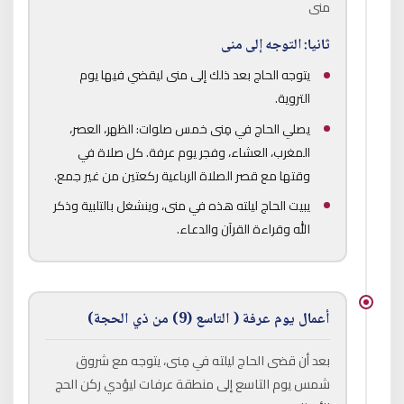
منى
ثانيا: التوجه إلى منى
يتوجه الحاج بعد ذلك إلى منى ليقضي فيها يوم
التروية.
يصلي الحاج في مِنى خمس صلوات: الظهر، العصر،
المغرب، العشاء، وفجر يوم عرفة. كل صلاة في
وقتها مع قصر الصلاة الرباعية ركعتين من غير جمع.
يبيت الحاج ليلته هذه في منى، وينشغل بالتلبية وذكر
الله وقراءة القرآن والدعاء.
أعمال يوم عرفة ( التاسع (9) من ذي الحجة)
بعد أن قضى الحاج ليلته في مِنى، يتوجه مع شروق
شمس يوم التاسع إلى منطقة عرفات ليؤدي ركن الحج