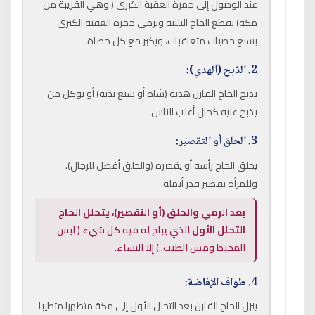
عند الوصول إلى جمرة العقبة الكبرى ( وهي القريبة من
مكة) يقطع الحاج التلبية ويرمي جمرة العقبة الكبرى
بسبع حصيات متعاقبات، ويكبر مع كل حصاة.
2. الذبح (الهدي):
يذبح الحاج القارن هديه (شاة أو سبع بدنة) أو يوكل من
يذبح عليه كحال أغلب الناس.
3. الحلق أو التقصير:
يحلق الحاج رأسه أو يقصره (والحلق أفضل للرجال)،
وللمرأة تقصير قدر أنملة.
بعد الرمي والحلق (أو التقصير)، يتحلل الحاج
التحلل الأول
الذي يباح له فيه كل شيء ( لبس
المخيط ومس الطيب..) إلا النساء.
4. طواف الإفاضة:
ينزل الحاج القارن بعد التحلل الأول إلى مكة متطهرا متطيبا