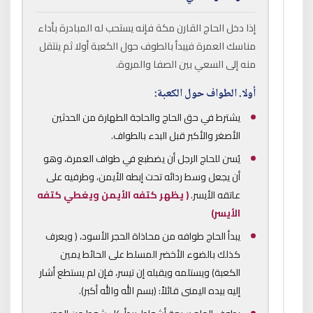
إذا دخل الحاج القارن مكة فإنه يستحب له المبادرة بأداء
مناسك العمرة فيبدأ بالطوف حول الكعبة أولا ثم ينتقل
منه إلى السعي بين الصفا والمروة.
أولا.
الطواف حول الكعبة:
يشترط في حق الحاج والحاجة الطهارة من الحدثين
الأصغر والأكبر قبل البدء بالطواف.
يُسن للحاج الرجل أن يضطبع في طواف العمرة، وهو
أن يجعل وسط ردائه تحت إبطه الأيمن، وطرفيه على
عاتقه الأيسر.
( يظهر كتفه الأيمن ويغطي كتفه
الأيسر)
يبدأ الحاج طوافه من محاذاة الحجر الأسود، ( ويعرف
كذلك بالضوء الأخضر المسلط على الحائط يمين
الكعبة) ويستلمه ويقبله إن تيسر، فإن لم يستطع أشار
إليه بيده اليمنى قائلاً: (بسم الله والله أكبر).