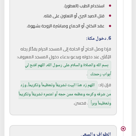
استخدام الطيب (العطور).
قتل الصيد البري أو التعاون على قتله.
عقد النكاح، أو الجماع ومباشرة الزوجة بشهوة.
6. دخول مكة:
فإذا وصلَ الحاج أو الحاجة إلى المسجد الحرام يقدِّمْ رجله
اليُمْنَى عند دخوله ويدعو بدعاء دخول المسجد المعروف:
بسم الله والصلاة والسلام على رسول الله، اللهم افتح لي
.
أبواب رحمتك
فإن زاد:
اللهم زد هذا البيت تشريفاً وتعظيماً وتكريماً، وزد
من شرفه وكرمه وعظمه ممن حجه أو اعتمره تشريفاً وتكريماً
. فحسن.
وتعظيماً وبراً
الطواف والسعي