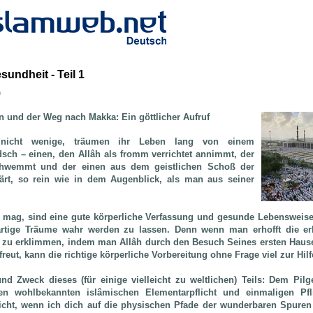
undheit - Teil 1
b
n und der Weg nach Makka:
Ein göttlicher Aufruf
 nicht wenige, träumen ihr Leben lang von einem
ch – einen, den Allâh als fromm verrichtet annimmt, der
hwemmt und der einen aus dem geistlichen Schoß der
ärt, so rein wie in dem Augenblick, als man aus seiner
n mag, sind eine gute körperliche Verfassung und gesunde Lebensweise
artige Träume wahr werden zu lassen. Denn wenn man erhofft die er
zu erklimmen, indem man Allâh durch den Besuch Seines ersten Hause
freut, kann die richtige körperliche Vorbereitung ohne Frage viel zur Hilf
nd Zweck dieses (für einige vielleicht zu weltlichen) Teils: Dem Pilg
en wohlbekannten islâmischen Elementarpflicht und einmaligen Pfl
sicht, wenn ich dich auf die physischen Pfade der wunderbaren Spuren