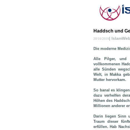
Haddsch und Ges
| IslamWe
20/10/2010
Die moderne Medizi
Alle Pilger, und
vollkommenen Hadds
alle Sünden wegsc
Welt, in Makka geb
Mutter hervorkam.
So banal es klinge
dazu verhelfen der
Höhen des Haddsch 
Millionen anderer er
Darin liegen Sinn u
Traum dieser fünft
erfüllen. Hab Nach