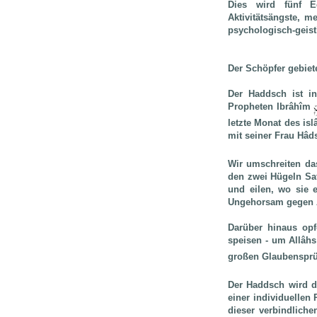
Dies wird fünf Ec
Aktivitätsängste, 
psychologisch-geist
Der Schöpfer gebiet
Der Haddsch ist i
Propheten Ibrâhîm
letzte Monat des is
mit seiner Frau Hâd
Wir umschreiten da
den zwei Hügeln Saf
und eilen, wo sie 
Ungehorsam gegen A
Darüber hinaus opf
speisen - um Allâhs
großen Glaubensprü
Der Haddsch wird d
einer individuellen 
dieser verbindlich