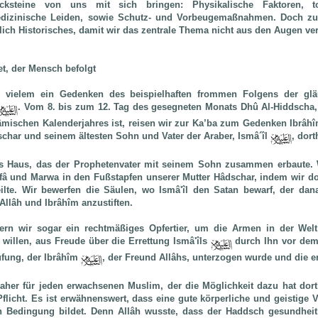
ksteine von uns mit sich bringen: Physikalische Faktoren, to
medizinische Leiden, sowie Schutz- und Vorbeugemaßnahmen. Doch zue
lich Historisches, damit wir das zentrale Thema nicht aus den Augen ver
et, der Mensch befolgt
n vielem ein Gedenken des beispielhaften frommen Folgens der glä
. Vom 8. bis zum 12. Tag des gesegneten Monats Dhû Al-Hiddscha,
lâmischen Kalenderjahres ist, reisen wir zur Ka’ba zum Gedenken Ibrâh
schar und seinem ältesten Sohn und Vater der Araber, Ismâ´îl
, dort
s Haus, das der Prophetenvater mit seinem Sohn zusammen erbaute. 
â und Marwa in den Fußstapfen unserer Mutter Hâdschar, indem wir dort
eilte. Wir bewerfen die Säulen, wo Ismâ'îl den Satan bewarf, der dan
llâh und Ibrâhîm anzustiften.
ern wir sogar ein rechtmäßiges Opfertier, um die Armen in der Wel
 willen, aus Freude über die Errettung Ismâ'îls
durch Ihn vor dem 
fung, der Ibrâhîm
, der Freund Allâhs, unterzogen wurde und die e
aher für jeden erwachsenen Muslim, der die Möglichkeit dazu hat dort
Pflicht. Es ist erwähnenswert, dass eine gute körperliche und geistige 
en Bedingung bildet. Denn Allâh wusste, dass der Haddsch gesundheit