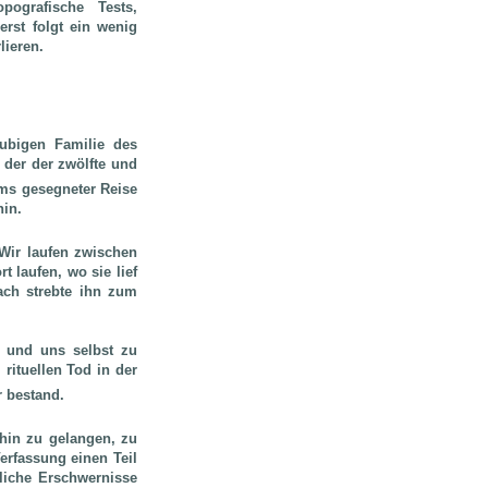
pografische Tests,
rst folgt ein wenig
lieren.
ubigen Familie des
 der der zwölfte und
îms gesegneter Reise
hin.
Wir laufen zwischen
 laufen, wo sie lief
ach strebte ihn zum
t und uns selbst zu
rituellen Tod
in der
r bestand.
hin zu gelangen, zu
Verfassung einen Teil
liche Erschwernisse