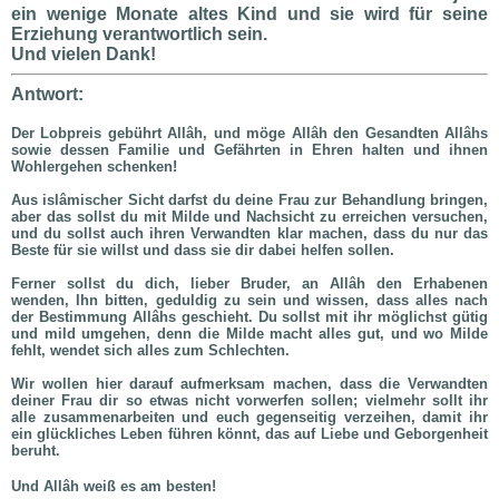
ein wenige Monate altes Kind und sie wird für seine
Erziehung verantwortlich sein.
Und vielen Dank!
Antwort:
Der Lobpreis gebührt Allâh, und möge Allâh den Gesandten Allâhs
sowie dessen Familie und Gefährten in Ehren halten und ihnen
Wohlergehen schenken!
Aus islâmischer Sicht darfst du deine Frau zur Behandlung bringen,
aber das sollst du mit Milde und Nachsicht zu erreichen versuchen,
und du sollst auch ihren Verwandten klar machen, dass du nur das
Beste für sie willst und dass sie dir dabei helfen sollen.
Ferner sollst du dich, lieber Bruder, an Allâh den Erhabenen
wenden, Ihn bitten, geduldig zu sein und wissen, dass alles nach
der Bestimmung Allâhs geschieht. Du sollst mit ihr möglichst gütig
und mild umgehen, denn die Milde macht alles gut, und wo Milde
fehlt, wendet sich alles zum Schlechten.
Wir wollen hier darauf aufmerksam machen, dass die Verwandten
deiner Frau dir so etwas nicht vorwerfen sollen; vielmehr sollt ihr
alle zusammenarbeiten und euch gegenseitig verzeihen, damit ihr
ein glückliches Leben führen könnt, das auf Liebe und Geborgenheit
beruht.
Und Allâh weiß es am besten!