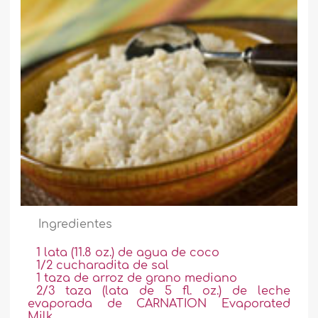
Ingredientes
1 lata (11.8 oz.) de agua de coco
1/2 cucharadita de sal
1 taza de arroz de grano mediano
2/3 taza (lata de 5 fl. oz.) de leche
evaporada de CARNATION Evaporated
Milk