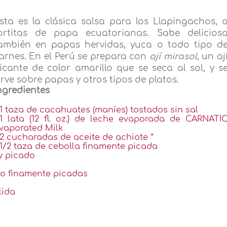
sta es la clásica salsa para los Llapingachos, 
ortitas de papa ecuatorianas. Sabe delicios
ambién en papas hervidas, yuca o todo tipo d
arnes. En el Perú se prepara con
ají mirasol
, un aj
icante de color amarillo que se seca al sol, y s
irve sobre papas y otros tipos de platos.
ngredientes
1 taza de cacahuates (maníes) tostados sin sal
1 lata (12 fl. oz.) de leche evaporada de CARNATI
vaporated Milk
2 cucharadas de aceite de achiote *
1/2 taza de cebolla finamente picada
 y picado
co finamente picadas
lida