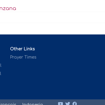
anzana
Other Links
Prayer Times
l
l