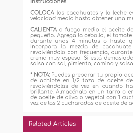
Instrucciones
COLOCA
los cacahuates y la leche e
velocidad media hasta obtener una m
CALIENTA
a fuego medio el aceite d
pequeño. Agrega la cebolla, el tomate 
durante unos 4 minutos o hasta que
Incorpora la mezcla de cacahuate y
revolviéndolo con frecuencia, durante
crema muy espesa. Si está demasiad
salsa con sal, pimienta, comino y salsa
* NOTA:
Puedes preparar tu propio acei
de achiote en 1/2 taza de aceite d
revolviéndolas de vez en cuando ha
brillante. Almacénalo en un tarro o e
de aceite de oliva o vegetal con 1 cu
vez de las 2 cucharadas de aceite de a
Related Articles