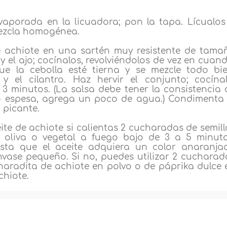
vaporada en la licuadora; pon la tapa. Lícualos
ezcla homogénea.
e achiote en una sartén muy resistente de tama
y el ajo; cocínalos, revolviéndolos de vez en cuand
 la cebolla esté tierna y se mezcle todo bie
 el cilantro. Haz hervir el conjunto; cocínal
 3 minutos. (La salsa debe tener la consistencia 
o espesa, agrega un poco de agua.) Condimenta 
 picante.
te de achiote si calientas 2 cucharadas de semill
e oliva o vegetal a fuego bajo de 3 a 5 minuto
sta que el aceite adquiera un color anaranja
nvase pequeño. Si no, puedes utilizar 2 cucharad
charadita de achiote en polvo o de páprika dulce 
chiote.