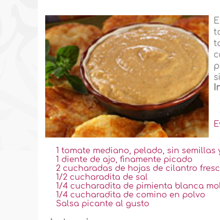
E
t
t
c
p
s
I
E
1 tomate mediano, pelado, sin semillas
1 diente de ajo, finamente picado
2 cucharadas de hojas de cilantro fres
1/2 cucharadita de sal
1/4 cucharadita de pimienta blanca mo
1/4 cucharadita de comino en polvo
Salsa picante al gusto