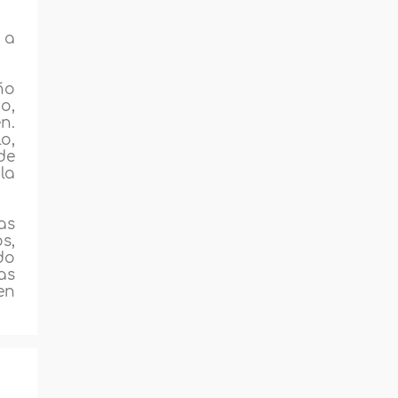
 a
ño
o,
n.
o,
de
la
as
s,
do
as
en