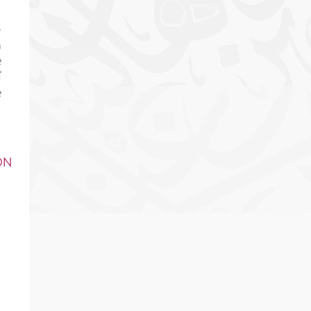
o
a
e
í
e
ON