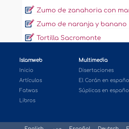
Zumo de zanahoria con m
Zumo de naranja y banano
Tortilla Sacromonte
Islamweb
Multimedia
Inicio
Disertaciones
Artículos
El Corán en españo
Fatwas
Súplicas en españo
Libros