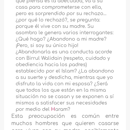
que piensa es la adecuada, va a su
casa para comprometerse con ella,
pero es sorprendido por su rechazo…
¿por qué lo rechazó?, se pregunta:
porque
é
l vive con su madre. Su
asombro le genera varios interrogantes:
¿Qué hago? ¿Abandono a mi madre?
¡Pero, si soy su único hijo!
¿Abandonarla es una conducta acorde
con Birrul Walidain (respeto, cuidado y
obediencia hacia los padres)
establecido por el Islam? ¿La abandono
a su suerte y desdicha, mientras que yo
disfruto la vida con mi esposa? ¿Será
que todos los que están en la misma
situación no se casan y se exponen a sí
mismos a satisfacer sus necesidades
por medio del
H
aram?
Esta preocupación es común entre
muchos hombres que quieren casarse