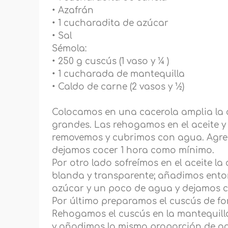
• Azafrán
• 1 cucharadita de azúcar
• Sal
Sémola:
• 250 g cuscús (1 vaso y ¼ )
• 1 cucharada de mantequilla
• Caldo de carne (2 vasos y ½)
Colocamos en una cacerola amplia la c
grandes. Las rehogamos en el aceite 
removemos y cubrimos con agua. Agreg
dejamos cocer 1 hora como mínimo.
Por otro lado sofreímos en el aceite l
blanda y transparente; añadimos entonc
azúcar y un poco de agua y dejamos c
Por último preparamos el cuscús de fo
Rehogamos el cuscús en la mantequill
y añadimos la misma proporción de ag