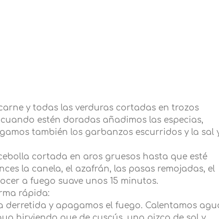
arne y todas las verduras cortadas en trozos
y cuando estén doradas añadimos las especias,
amos también los garbanzos escurridos y la sal 
a cebolla cortada en aros gruesos hasta que esté
es la canela, el azafrán, las pasas remojadas, el
ocer a fuego suave unos 15 minutos.
rma rápida:
a derretida y apagamos el fuego. Calentamos agu
ua hirviendo que de cuscús, una pizca de sal y