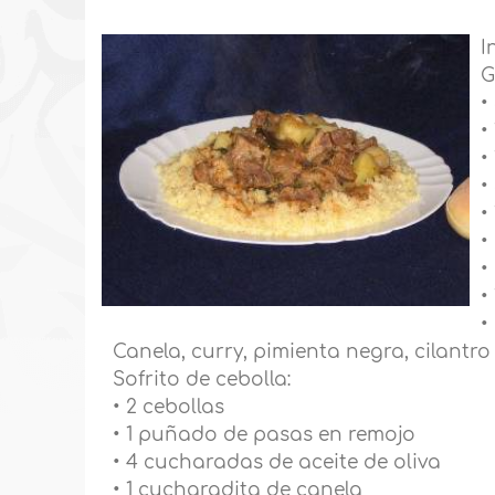
I
G
•
•
•
•
•
•
•
•
•
Canela, curry, pimienta negra, cilantro
Sofrito de cebolla:
• 2 cebollas
• 1 puñado de pasas en remojo
• 4 cucharadas de aceite de oliva
• 1 cucharadita de canela