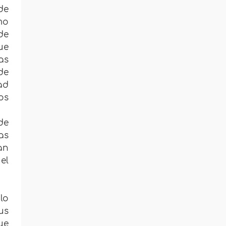
de
mo
de
ue
as
de
ad
os
de
as
an
el
lo
us
ue