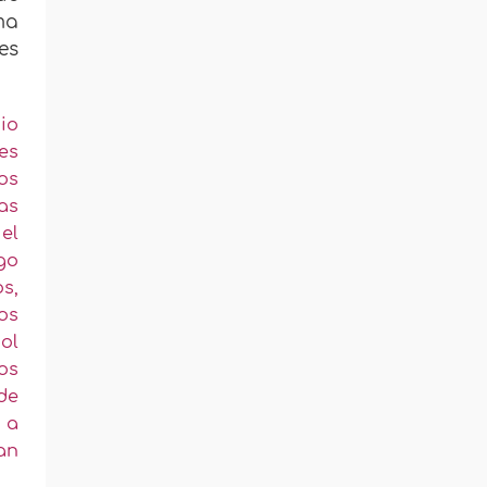
ma
es
io
es
os
as
 el
go
s,
os
ol
os
de
s a
an