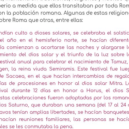
perio a medida que ellos transitaban por toda Ro
on la población romana. Algunas de estas religion
obre Roma que otras, entre ellas:
ían culto a dioses solares, se celebraba el solstic
l año en el hemisferio norte, se hacían diferent
día comienzan a acortarse las noches y alargarse l
miento del dios solar y el triunfo de la luz sobre l
festival anual para celebrar el nacimiento de Tamuz,
en, la reina viuda Semiramis. Este festival fue lue
e Sacaea, en el que hacían intercambios de regalo
días de procesiones en honor al dios solar Mitra. L
ival durante 12 días en honor a Horus, el dios S
 Estas celebraciones fueron adoptadas por los roman
dios Saturno, que duraban una semana (del 17 al 24 
clavos tenían amplias libertades, se hacían banquete
 hacían reuniones familiares, las personas se hací
ales se les conmutaba la pena.