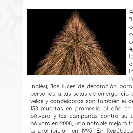
P
“
c
c
c
é
l
d
l
P
inglés), “las luces de decoración par
personas a las salas de emergencia de
velas y candelabros son también el d
150 muertos en promedio al año en 
pólvora y las campañas contra su u
pólvora en 2008, una notable mejora f
la prohibición en 1995. En Repúblic