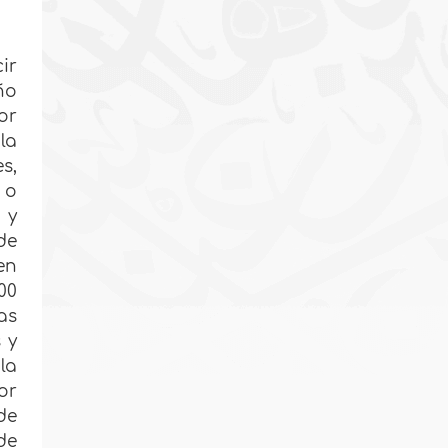
ir
ño
or
la
s,
 o
 y
de
en
00
as
 y
la
or
de
de