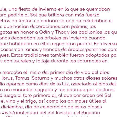
Yule, una fiesta de invierno en la que se quemaban
a pedirle al Sol que brillara con más fuerza.
eltas no tenían calendario solar y no celebraban el
 los que hacían decoraciones con palmas, los
atas en honor a Odín y Thor, y los babilonios los q
anos decoraban los árboles en invierno cuando
 que habitaban en ellos regresaran pronto. En divers
casas con ramas y troncos de árboles perennes par
sques. Estas tradiciones también fueron adoptadas po
con laureles y follaje durante las saturnales en
 marcaba el inicio del primer día de vida del dios
 Horus, Tamuz, Saturno y muchos otros dioses solares
dia aparece como dios de la luz, asociado al dios del
 en un manantial sagrado y fue adorado por pastores
luego al toro primordial, al que por orden del Sol
 el vino y el trigo, así como los animales útiles al
diciembre, día de celebración de estos dioses
 Invicti
(natividad del Sol Invicto), celebración