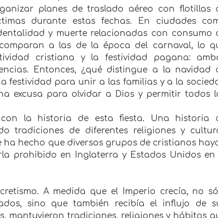
ganizar planes de traslado aéreo con flotillas 
íctimas durante estas fechas. En ciudades co
cidentalidad y muerte relacionadas con consumo 
 comparan a las de la época del carnaval, lo q
stividad cristiana y la festividad pagana: amb
encias. Entonces, ¿qué distingue a la navidad 
 festividad para unir a las familias y a la socied
na excusa para olvidar a Dios y permitir todos l
on la historia de esta fiesta. Una historia 
o tradiciones de diferentes religiones y cultur
que ha hecho que diversos grupos de cristianos hay
la prohibido en Inglaterra y Estados Unidos en 
cretismo. A medida que el Imperio crecía, no só
dos, sino que también recibía el influjo de s
os, mantuvieron tradiciones, religiones y hábitos q