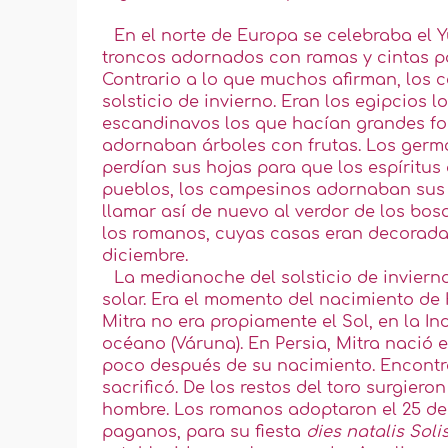
En el norte de Europa se celebraba el 
troncos adornados con ramas y cintas par
Contrario a lo que muchos afirman, los c
solsticio de invierno. Eran los egipcios
escandinavos los que hacían grandes fog
adornaban árboles con frutas. Los germ
perdían sus hojas para que los espíritus
pueblos, los campesinos adornaban sus 
llamar así de nuevo al verdor de los bo
los romanos, cuyas casas eran decoradas 
diciembre.
La medianoche del solsticio de invierno
solar. Era el momento del nacimiento de
Mitra no era propiamente el Sol, en la In
océano (Váruna). En Persia, Mitra nació
poco después de su nacimiento. Encontró 
sacrificó. De los restos del toro surgieron
hombre. Los romanos adoptaron el 25 de 
paganos, para su fiesta
dies natalis Solis