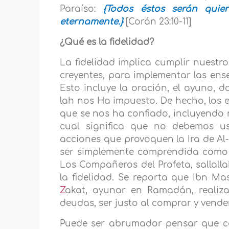
Paraíso:
{Todos éstos serán quie
eternamente.}
[Corán 23:10-11]
¿Qué es la fidelidad?
La fidelidad implica cumplir nues
creyentes, para implementar las ens
Esto incluye la oración, el ayuno, d
lah nos Ha impuesto. De hecho, los e
que se nos ha confiado, incluyendo 
cual significa que no debemos u
acciones que provoquen la Ira de Al-
ser simplemente comprendida como 
Los Compañeros del Profeta, sallalla
la fidelidad. Se reporta que Ibn Mas
Z
akat, ayunar en Ramadán, realiz
deudas, ser justo al comprar y vender,
Puede ser abrumador pensar que c