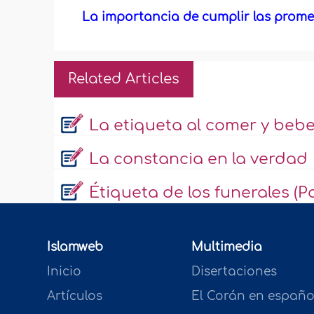
La importancia de cumplir las promes
Related Articles
La etiqueta al comer y bebe
La constancia en la verdad
Étiqueta de los funerales (Pa
Islamweb
Multimedia
Inicio
Disertaciones
Artículos
El Corán en españo