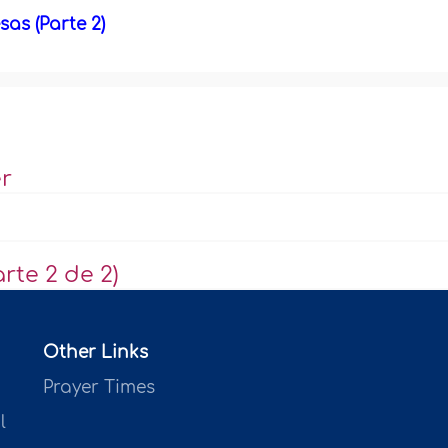
as (Parte 2)
r
rte 2 de 2)
Other Links
Prayer Times
l