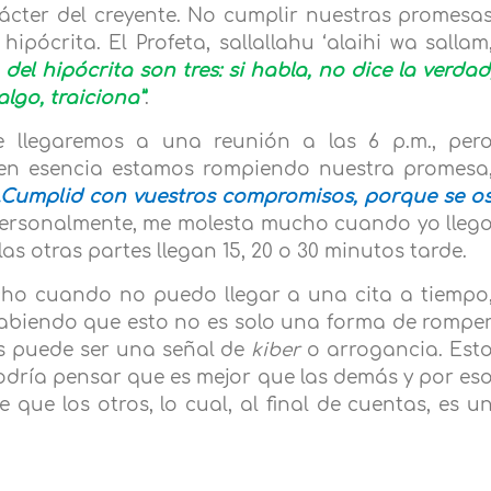
rácter del creyente. No cumplir nuestras promesa
ipócrita. El Profeta, sallallahu ‘alaihi wa sallam
 del hipócrita son tres: si habla, no dice la verdad
algo, traiciona”
.
 llegaremos a una reunión a las 6 p.m., per
, en esencia estamos rompiendo nuestra promesa
…Cumplid con vuestros compromisos, porque se o
 Personalmente, me molesta mucho cuando yo lleg
as otras partes llegan 15, 20 o 30 minutos tarde.
o cuando no puedo llegar a una cita a tiempo
abiendo que esto no es solo una forma de rompe
s puede ser una señal de
kiber
o arrogancia. Est
odría pensar que es mejor que las demás y por es
e que los otros, lo cual, al final de cuentas, es u