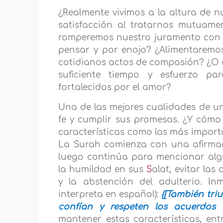
¿Realmente vivimos a la altura de 
satisfacción al tratarnos mutuame
romperemos nuestro juramento con ju
pensar y por enojo? ¿Alimentaremos
cotidianos actos de compasión? ¿O
suficiente tiempo y esfuerzo p
fortalecidos por el amor?
Una de las mejores cualidades de u
fe y cumplir sus promesas. ¿Y cómo
características como las más importa
La Surah comienza con una afirmaci
luego continúa para mencionar algu
la humildad en sus
S
alat, evitar la
y la abstención del adulterio. In
interpreta en español):
{[También tri
confían y respeten los acuerdos 
mantener estas características, entr