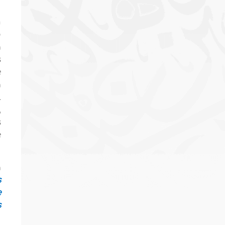
n
o
a
s
e
a
l
,
s
e
a
s
e
s