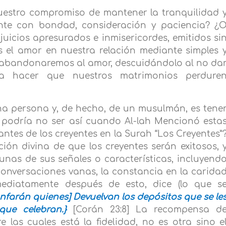
nuestro compromiso de mantener la tranquilidad 
nte con bondad, consideración y paciencia? ¿
icios apresurados e inmisericordes, emitidos si
 el amor en nuestra relación mediante simples 
 abandonaremos al amor, descuidándolo al no da
ara hacer que nuestros matrimonios perdure
na persona y, de hecho, de un musulmán, es tene
 podría no ser así cuando Al-lah Mencionó esta
ntes de los creyentes en la Surah “Los Creyentes”
ón divina de que los creyentes serán exitosos, 
nas de sus señales o características, incluyend
s conversaciones vanas, la constancia en la carida
mediatamente después de esto, dice (lo que s
unfarán quienes] Devuelvan los depósitos que se le
que celebran.}
[Corán 23:8] La recompensa d
e las cuales está la fidelidad, no es otra sino e