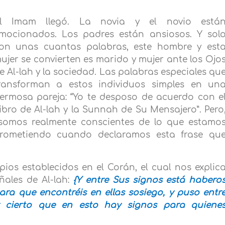
l Imam llegó. La novia y el novio está
mocionados. Los padres están ansiosos. Y sol
on unas cuantas palabras, este hombre y est
ujer se convierten es marido y mujer ante los Ojo
e Al-lah y la sociedad. Las palabras especiales qu
ransforman a estos individuos simples en un
ermosa pareja: “Yo te desposo de acuerdo con e
ibro de Al-lah y la Sunnah de Su Mensajero”. Pero
somos realmente conscientes de lo que estamo
rometiendo cuando declaramos esta frase qu
pios establecidos en el Corán, el cual nos explic
ñales de Al-lah:
{Y entre Sus signos está habero
ra que encontréis en ellas sosiego, y puso entr
r cierto que en esto hay signos para quiene