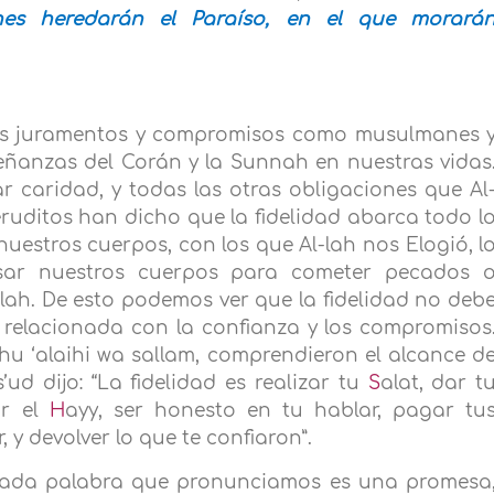
nes heredarán el Paraíso, en el que morará
tros juramentos y compromisos como musulmanes 
eñanzas del Corán y la Sunnah en nuestras vidas
ar caridad, y todas las otras obligaciones que Al
ruditos han dicho que la fidelidad abarca todo l
nuestros cuerpos, con los que
Al-lah nos Elogió, l
sar nuestros cuerpos para cometer pecados 
lah. De esto podemos ver que la fidelidad no deb
relacionada con la confianza y los compromisos
hu ‘alaihi wa sallam, comprendieron el alcance d
’ud dijo: “La fidelidad es realizar tu
S
alat, dar t
ar el
H
ayy, ser honesto en tu hablar, pagar tu
 y devolver lo que te confiaron”.
ada palabra que pronunciamos es una promesa