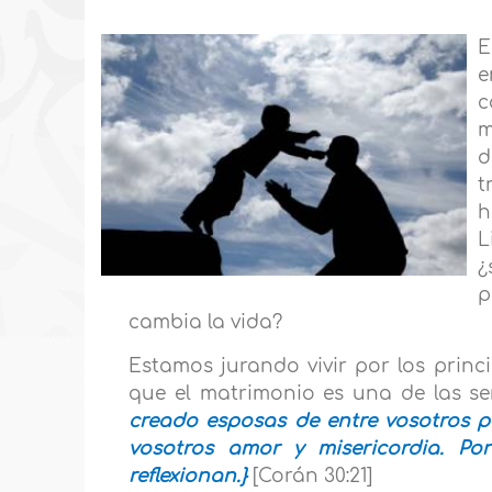
E
e
c
m
d
t
h
L
¿
p
cambia la vida?
Estamos jurando vivir por los princi
que el matrimonio es una de las se
creado esposas de entre vosotros pa
vosotros amor y misericordia. Po
reflexionan.}
[Corán 30:21]