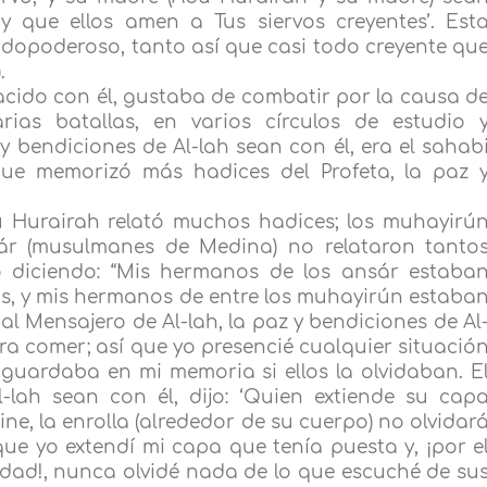
y que ellos amen a Tus siervos creyentes’. Est
odopoderoso, tanto así que casi todo creyente qu
.
acido con él, gustaba de combatir por la causa d
varias batallas, en varios círculos de estudio 
 bendiciones de Al-lah sean con él, era el sahab
e memorizó más hadices del Profeta, la paz 
u Hurairah relató muchos hadices; los muhayirú
ár (musulmanes de Medina) no relataron tanto
to diciendo: “Mis hermanos de los ansár estaba
as, y mis hermanos de entre los muhayirún estaba
al Mensajero de Al-lah, la paz y bendiciones de Al
ra comer; así que yo presencié cualquier situació
guardaba en mi memoria si ellos la olvidaban. E
l-lah sean con él, dijo: ‘Quien extiende su cap
ne, la enrolla (alrededor de su cuerpo) no olvidar
ue yo extendí mi capa que tenía puesta y, ¡por e
d!, nunca olvidé nada de lo que escuché de su