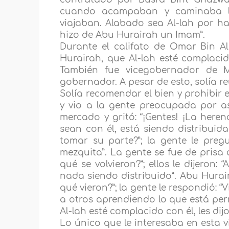
cuando acampaban y caminaba ll
viajaban. Alabado sea Al-lah por hac
hizo de Abu Hurairah un Imam”.
Durante el califato de Omar Bin Al
Hurairah, que Al-lah esté complaci
También fue vicegobernador de
gobernador. A pesar de esto, solía re
Solía recomendar el bien y prohibir 
y vio a la gente preocupada por a
mercado y gritó: “¡Gentes! ¡La heren
sean con él, está siendo distribuid
tomar su parte?”; la gente le pregu
mezquita”. La gente se fue de prisa a
qué se volvieron?”; ellos le dijeron
nada siendo distribuido”. Abu Huraira
qué vieron?”; la gente le respondió: 
a otros aprendiendo lo que está perm
Al-lah esté complacido con él, les di
Lo único que le interesaba en esta 