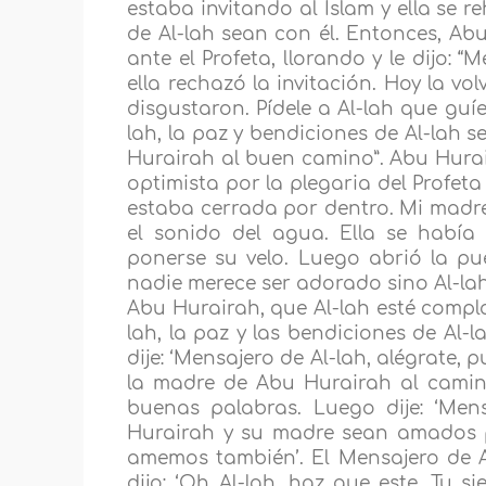
estaba invitando al Islam y ella se r
de Al-lah sean con él. Entonces, Abu
ante el Profeta, llorando y le dijo: “
ella rechazó la invitación. Hoy la vol
disgustaron. Pídele a Al-lah que guí
lah, la paz y bendiciones de Al-lah s
Hurairah al buen camino”. Abu Hurai
optimista por la plegaria del Profet
estaba cerrada por dentro. Mi madre o
el sonido del agua. Ella se había
ponerse su velo. Luego abrió la pue
nadie merece ser adorado sino Al-la
Abu Hurairah, que Al-lah esté compla
lah, la paz y las bendiciones de Al-
dije: ‘Mensajero de Al-lah, alégrate,
la madre de Abu Hurairah al camino 
buenas palabras. Luego dije: ‘Men
Hurairah y su madre sean amados po
amemos también’. El Mensajero de Al
dijo: ‘Oh Al-lah, haz que este, Tu 