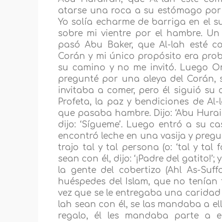
atarse una roca a su estómago por l
Yo solía echarme de barriga en el s
sobre mi vientre por el hambre. U
pasó Abu Baker, que Al-lah esté c
Corán y mi único propósito era proba
su camino y no me invitó. Luego Om
pregunté por una aleya del Corán, s
invitaba a comer, pero él siguió su 
Profeta, la paz y bendiciones de Al-
que pasaba hambre. Dijo: ‘Abu Huraira
dijo: ‘Sígueme’. Luego entró a su ca
encontró leche en una vasija y pregun
trajo tal y tal persona (o: ‘tal y tal 
sean con él, dijo: ‘¡Padre del gatito!’; 
la gente del cobertizo (Ahl As-Suf
huéspedes del Islam, que no tenían 
vez que se le entregaba una caridad 
lah sean con él, se las mandaba a el
regalo, él les mandaba parte a e