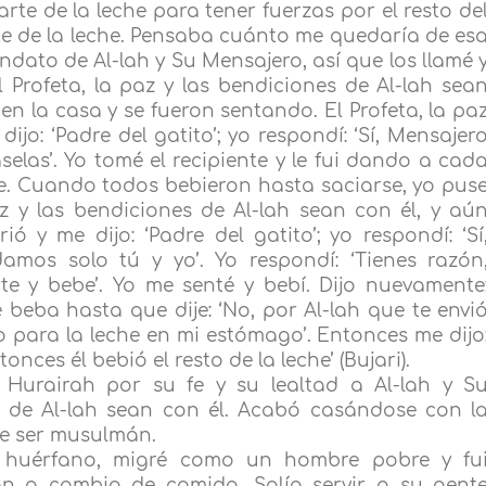
rte de la leche para tener fuerzas por el resto de
rte de la leche. Pensaba cuánto me quedaría de es
ndato de Al-lah y Su Mensajero, así que los llamé 
l Profeta, la paz y las bendiciones de Al-lah sea
en la casa y se fueron sentando. El Profeta, la pa
ijo: ‘Padre del gatito’; yo respondí: ‘Sí, Mensajer
dáselas’. Yo tomé el recipiente y le fui dando a cad
e. Cuando todos bebieron hasta saciarse, yo pus
paz y las bendiciones de Al-lah sean con él, y aú
 y me dijo: ‘Padre del gatito’; yo respondí: ‘Sí
damos solo tú y yo’. Yo respondí: ‘Tienes razón
tate y bebe’. Yo me senté y bebí. Dijo nuevamente
ue beba hasta que dije: ‘No, por Al-lah que te envi
 para la leche en mi estómago’. Entonces me dijo
tonces él bebió el resto de la leche’ (Bujari).
Hurairah por su fe y su lealtad a Al-lah y S
s de Al-lah sean con él. Acabó casándose con l
de ser musulmán.
o huérfano, migré como un hombre pobre y fu
n a cambio de comida. Solía servir a su gent