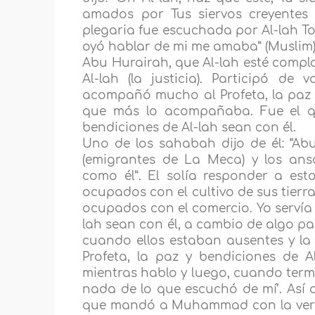
amados por Tus siervos creyentes 
plegaria fue escuchada por Al-lah T
oyó hablar de mi me amaba” (Muslim)
Abu Hurairah, que Al-lah esté compl
Al-lah (la justicia). Participó de 
acompañó mucho al Profeta, la paz y
que más lo acompañaba. Fue el qu
bendiciones de Al-lah sean con él.
Uno de los sahabah dijo de él: “Ab
(emigrantes de La Meca) y los ans
como él”. El solía responder a es
ocupados con el cultivo de sus tierr
ocupados con el comercio. Yo servía 
lah sean con él, a cambio de algo pa
cuando ellos estaban ausentes y la 
Profeta, la paz y bendiciones de A
mientras hablo y luego, cuando termi
nada de lo que escuchó de mí’. Así q
que mandó a Muhammad con la verda