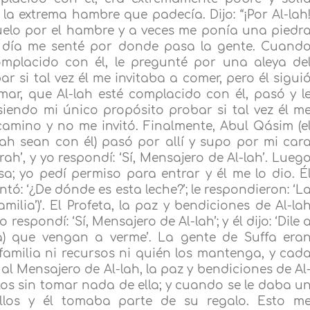
a extrema hambre que padecía. Dijo: “¡Por Al-lah
uelo por el hambre y a veces me ponía una piedr
n día me senté por donde pasa la gente. Cuand
omplacido con él, le pregunté por una aleya de
r si tal vez él me invitaba a comer, pero él sigui
ar, que Al-lah esté complacido con él, pasó y l
iendo mi único propósito probar si tal vez él m
camino y no me invitó. Finalmente, Abul Qásim (e
lah sean con él) pasó por allí y supo por mi car
h’, y yo respondí: ‘Sí, Mensajero de Al-lah’. Lueg
sa; yo pedí permiso para entrar y él me lo dio. É
tó: ‘¿De dónde es esta leche?’; le respondieron: ‘L
familia’)’. El Profeta, la paz y bendiciones de Al-la
yo respondí: ‘Sí, Mensajero de Al-lah’; y él dijo: ‘Dile 
fa) que vengan a verme’. La gente de Suffa era
familia ni recursos ni quién los mantenga, y cad
al Mensajero de Al-lah, la paz y bendiciones de Al
los sin tomar nada de ella; y cuando se le daba u
llos y él tomaba parte de su regalo. Esto m