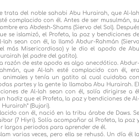
e trata del noble sahabi Abu Hurairah, que Al-la
sté complacido con él. Antes de ser musulmán, s
ombre era Abdesh-Shams (Siervo del Sol). Despué
ue se islamizó, el Profeta, la paz y bendiciones d
l-lah sean con él, lo llamó Abdur-Rahmán (Sierv
el más Misericordioso) y le dio el apodo de Ab
urairah (el padre del gatito).
a razón de este apodo es algo anecdótico. Abdur
ahmán, que Al-lah esté complacido con él, er
 animales y tenía un gatito al cual cuidaba co
das partes y la gente lo llamaba Abu Hurairah. E
iones de Al-lah sean con él, solía dirigirse a é
n hadiz que el Profeta, la paz y bendiciones de Al
 Hurairah” (Bujari).
acido con él, nació en la tribu árabe de Daws. S
ibar (7 Hiyri). Solía acompañar al Profeta, la paz 
or largos periodos para aprender de él.
lam varias veces, pero ella se rehusó. Un día él l