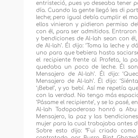
entristeció, pues yo deseaba tener pa
día. Cuando la gente llegó les di pa
leche; pero igual debía cumplir el ma
ellos vinieron y pidieron permiso de
con él, para ser admitidos. Entraron 
y bendiciones de Al-lah sean con él, d
de Al-lah’. Él dijo: ‘Toma la leche y 
uno para que bebiera hasta saciars
el recipiente frente al Profeta, la 
quedaba un poco de leche. Él sonrió
Mensajero de Al-lah’. Él dijo: ‘Que
Mensajero de Al-lah’. Él dijo: ‘Sién
‘¡Bebe!’, y yo bebí. Así me repetía q
con la verdad. No tengo más espacio
‘Pásame el recipiente’, y se lo pasé, en
Al-lah Todopoderoso honró a Abu 
Mensajero, la paz y las bendicione
mujer para la cual trabajaba antes 
Sobre esto dijo: “Fui criado com
contratado por Busra Bint Ghazwá