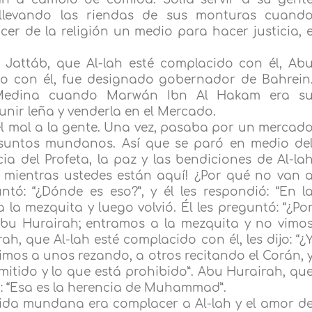
evando las riendas de sus monturas cuand
er de la religión un medio para hacer justicia, 
 Jattáb, que Al-lah esté complacido con él, Ab
do con él, fue designado gobernador de Bahrein
 Medina cuando Marwán Ibn Al Hakam era s
unir leña y venderla en el Mercado.
el mal a la gente. Una vez, pasaba por un mercad
suntos mundanos. Así que se paró en medio de
cia del Profeta, la paz y las bendiciones de Al-la
a mientras ustedes están aquí! ¿Por qué no van 
ntó: “¿Dónde es eso?”, y él les respondió: “En l
 la mezquita y luego volvió. Él les preguntó: “¿Po
: “Abu Hurairah; entramos a la mezquita y no vimo
h, que Al-lah esté complacido con él, les dijo: “¿
“Vimos a unos rezando, a otros recitando el Corán, 
itido y lo que está prohibido”. Abu Hurairah, qu
jo: “Esa es la herencia de Muhammad”.
vida mundana era complacer a Al-lah y el amor d