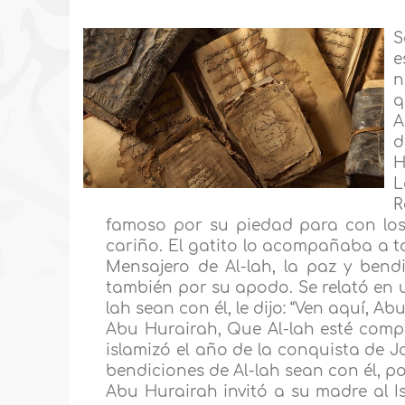
S
e
n
q
A
d
H
L
R
famoso por su piedad para con los
cariño. El gatito lo acompañaba a to
Mensajero de Al-lah, la paz y bendic
también por su apodo. Se relató en u
lah sean con él, le dijo: “Ven aquí, Abu
Abu Hurairah, Que Al-lah esté compl
islamizó el año de la conquista de Ja
bendiciones de Al-lah sean con él, p
Abu Hurairah invitó a su madre al Is