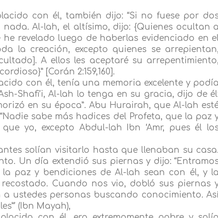
acido con él, también dijo: “Si no fuese por do
nada. Al-lah, el altísimo, dijo: {Quienes ocultan 
e he revelado luego de haberlas evidenciado en e
oda la creación, excepto quienes se arrepientan
ultado]. A ellos les aceptaré su arrepentimiento
ordioso}” [Corán 2:159,160].
acido con él, tenía una memoria excelente y podí
h-Shafi’i, Al-lah lo tenga en su gracia, dijo de él
rizó en su época”. Abu Hurairah, que Al-lah est
 “Nadie sabe más hadices del Profeta, que la paz 
 que yo, excepto Abdul-lah Ibn ‘Amr, pues él lo
ntes solían visitarlo hasta que llenaban su casa
o. Un día extendió sus piernas y dijo: “Entramo
 la paz y bendiciones de Al-lah sean con él, y l
 recostado. Cuando nos vio, dobló sus piernas 
án a ustedes personas buscando conocimiento. As
es”’ (Ibn Mayah),
placido con él, era extremamente pobre y solí