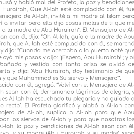
ehusó y habló mal del Profeta, la paz y bendicione
 Hurairah, Que Al-lah esté complacido con él, fu
Mensajero de Al-lah, invité a mi madre al Islam per
ví a invitar pero ella dijo cosas malas de ti que m
e a la madre de Abu Hurairah”. El Mensajero de Al
ean con él, dijo: “Oh Al-lah, guía a la madre de Ab
rah, que Al-lah esté complacido con él, se march
a y dijo: “Cuando me acercaba a la puerta noté qu
yó mis pasos y dijo: ‘¡Espera, Abu Hurairah!’; y o
 bañado y vestido con tanta prisa se olvidó d
rta y dijo: ‘Abu Hurairah, doy testimonio de qu
h y que Muhammad es Su siervo y Mensajero’”.
cido con él, agregó: “Volví con el Mensajero de Al
lah sean con él, derramando lágrimas de alegría, 
 pues Al-lah ha escuchado tu plegaria y ha guiado 
recto’. El Profeta glorificó y alabó a Al-lah co
sajero de Al-lah, suplica a Al-lah para que Ab
r los siervos de Al-lah y para que nosotros lo
-lah, la paz y bendiciones de Al-lah sean con él
siervo, y su madre (Abu Hurairah y su madre) sea