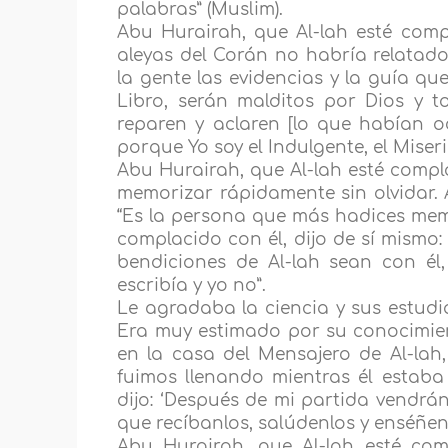
palabras” (Muslim).
Abu Hurairah, que Al-lah esté compl
aleyas del Corán no habría relatado 
la gente las evidencias y la guía qu
Libro, serán malditos por Dios y t
reparen y aclaren [lo que habían oc
porque Yo soy el Indulgente, el Miseric
Abu Hurairah, que Al-lah esté compl
memorizar rápidamente sin olvidar. As
“Es la persona que más hadices memo
complacido con él, dijo de sí mismo:
bendiciones de Al-lah sean con él,
escribía y yo no”.
Le agradaba la ciencia y sus estudia
Era muy estimado por su conocimient
en la casa del Mensajero de Al-lah,
fuimos llenando mientras él estaba
dijo: ‘Después de mi partida vendr
que recíbanlos, salúdenlos y enséñenl
Abu Hurairah, que Al-lah esté com