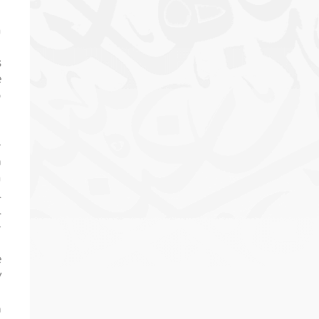
h
u
s
e
o
u
-
a
n
l
l
-
e
y
a