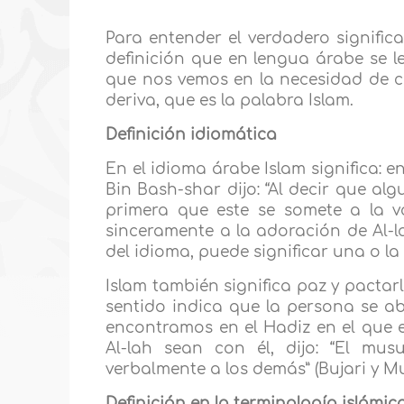
Para entender el verdadero signific
definición que en lengua árabe se le
que nos vemos en la necesidad de co
deriva, que es la palabra Islam.
Definición idiomática
En el idioma árabe Islam significa:
Bin Bash-shar dijo: “Al decir que al
primera que este se somete a la v
sinceramente a la adoración de Al-l
del idioma, puede significar una o la 
Islam también significa paz y pactar
sentido indica que la persona se a
encontramos en el Hadiz en el que 
Al-lah sean con él, dijo: “El mu
verbalmente a los demás” (Bujari y Mu
Definición en la terminología islámic