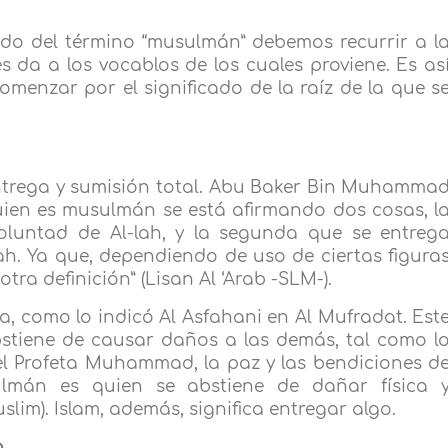
ado del término “musulmán” debemos recurrir a l
s da a los vocablos de los cuales proviene. Es as
menzar por el significado de la raíz de la que s
 entrega y sumisión total. Abu Baker Bin Muhamma
guien es musulmán se está afirmando dos cosas, l
oluntad de Al-lah, y la segunda que se entreg
ah. Ya que, dependiendo de uso de ciertas figura
otra definición” (Lisan Al ‘Arab -SLM-).
la, como lo indicó Al Asfahani en Al Mufradat. Est
bstiene de causar daños a las demás, tal como l
el Profeta Muhammad, la paz y las bendiciones d
sulmán es quien se abstiene de dañar física 
slim). Islam, además, significa entregar algo.
a