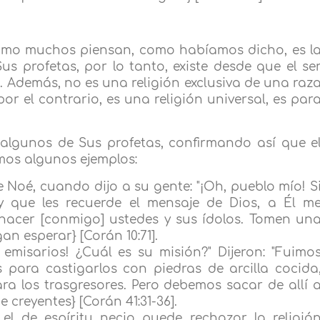
como muchos piensan, como habíamos dicho, es l
Sus profetas, por lo tanto, existe desde que el se
 Además, no es una religión exclusiva de una raz
or el contrario, es una religión universal, es par
algunos de Sus profetas, confirmando así que e
amos algunos ejemplos:
de Noé, cuando dijo a su gente: "¡Oh, pueblo mío! S
y que les recuerde el mensaje de Dios, a Él m
hacer [conmigo] ustedes y sus ídolos. Tomen un
n esperar} [Corán 10:71].
, emisarios! ¿Cuál es su misión?" Dijeron: "Fuimo
 para castigarlos con piedras de arcilla cocida
a los trasgresores. Pero debemos sacar de allí 
 creyentes} [Corán 41:31-36].
el de espíritu necio puede rechazar la religió