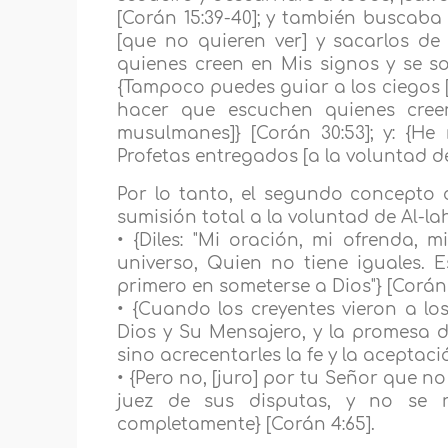
[Corán 15:39-40]; y también buscaba 
[que no quieren ver] y sacarlos de
quienes creen en Mis signos y se so
{Tampoco puedes guiar a los ciegos [
hacer que escuchen quienes cree
musulmanes]} [Corán 30:53]; y: {He
Profetas entregados [a la voluntad de
Por lo tanto, el segundo concepto d
sumisión total a la voluntad de Al-lah
• {Diles: "Mi oración, mi ofrenda, 
universo, Quien no tiene iguales. 
primero en someterse a Dios"} [Corán 6
• {Cuando los creyentes vieron a los
Dios y Su Mensajero, y la promesa d
sino acrecentarles la fe y la aceptaci
• {Pero no, [juro] por tu Señor que 
juez de sus disputas, y no se 
completamente} [Corán 4:65].