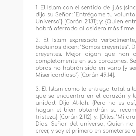
1. El Islam con el sentido de Ijlás (s
dijo su Señor: "Entrégame tu volunta
Universo"} [Corán 2:131]; y: {Quien e
habrá aferrado al asidero más firme. 
2. El Islam expresado verbalment
beduinos dicen: "Somos creyentes". D
creyentes. Mejor digan que han a
completamente en sus corazones. Se
obras no habrán sido en vano [y ser
Misericordioso"} [Corán 49:14].
3. El Islam como la entrega total a l
que se encuentra en el corazón y l
unidad. Dijo Al-lah: {Pero no es a
hagan el bien obtendrán su recomp
tristeza} [Corán 2:112]; y: {Diles: "Mi
Dios, Señor del universo, Quien no
creer, y soy el primero en someterse a 