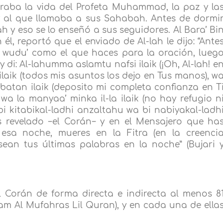
giraba la vida del Profeta Muhammad, la paz y la
 y al que llamaba a sus Sahabah. Antes de dormi
lah y eso se lo enseñó a sus seguidores. Al Bara’ Bi
él, reportó que el enviado de Al-lah le dijo: “Ante
l wudu’ como el que haces para la oración, lueg
di: Al-lahumma aslamtu nafsi ilaik (¡Oh, Al-lah! e
ilaik (todos mis asuntos los dejo en Tus manos), w
batan ilaik (deposito mi completa confianza en T
a la manyaa’ minka il-la ilaik (no hay refugio n
bi kitabikal-ladhi anzaltahu wa bi nabiyakal-ladh
s revelado −el Corán− y en el Mensajero que ha
sa noche, mueres en la Fitra (en la creenci
sean tus últimas palabras en la noche” (Bujari 
 Corán de forma directa e indirecta al menos 8
m Al Mufahras Lil Quran), y en cada una de ella