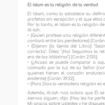
El Islam es la religión de la verdad
El Islam, como lo establece su defini
profetas sin excepción y el que ellos
Por lo tanto, el Islam es la religión d
Al-lah:
• {Quien profese una religión diferent
contará entre los perdedores} [Corán 
• {Dijeron [la Gente del Libro]: "Se
correcta". Diles: "¡No! Seguimos la 
era de los idólatras"} [Corán 2:135].
• {¿Acaso se puede comparar a aque
colmado por la luz de su Señor [co
quienes tienen el corazón endureci
evidente} [Corán 39:22].
• {Para Dios la verdadera religión es el
Además, Al-lah nos aclara que Él se
siervos siguen; dijo: {Hoy les he p
Mi gracia sobre ustedes y he dispuesto