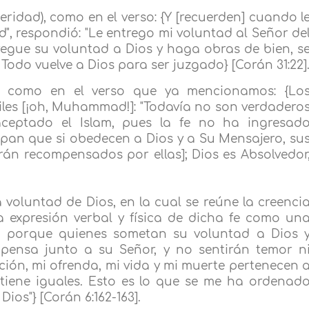
inceridad), como en el verso: {Y [recuerden] cuando l
d", respondió: "Le entrego mi voluntad al Señor de
ntregue su voluntad a Dios y haga obras de bien, s
Todo vuelve a Dios para ser juzgado} [Corán 31:22]
e, como en el verso que ya mencionamos: {Lo
iles [¡oh, Muhammad!]: "Todavía no son verdadero
ceptado el Islam, pues la fe no ha ingresad
pan que si obedecen a Dios y a Su Mensajero, su
án recompensados por ellas]; Dios es Absolvedor
a voluntad de Dios, en la cual se reúne la creenci
a expresión verbal y física de dicha fe como un
sí, porque quienes sometan su voluntad a Dios 
ensa junto a su Señor, y no sentirán temor n
 oración, mi ofrenda, mi vida y mi muerte pertenecen 
 tiene iguales. Esto es lo que se me ha ordenad
Dios"} [Corán 6:162-163].