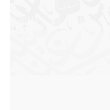
a
í
e
d
a
a
s
e
o
e
y