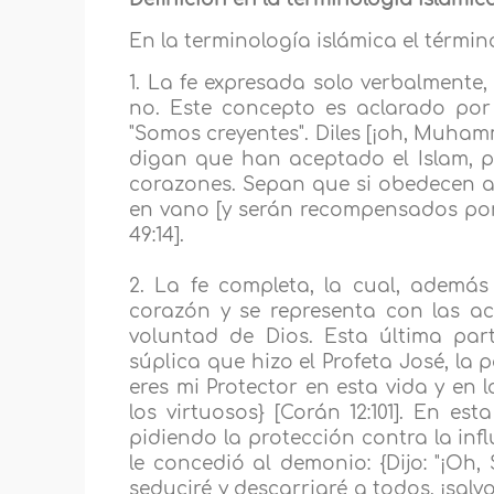
En la terminología islámica el términ
1. La fe expresada solo verbalmente,
no. Este concepto es aclarado por
"Somos creyentes". Diles [¡oh, Muham
digan que han aceptado el Islam, 
corazones. Sepan que si obedecen a
en vano [y serán recompensados por e
49:14].
2. La fe completa, la cual, además
corazón y se representa con las acc
voluntad de Dios. Esta última par
súplica que hizo el Profeta José, la p
eres mi Protector en esta vida y en 
los virtuosos} [Corán 12:101]. En e
pidiendo la protección contra la inf
le concedió al demonio: {Dijo: "¡Oh,
seduciré y descarriaré a todos, ¡salv