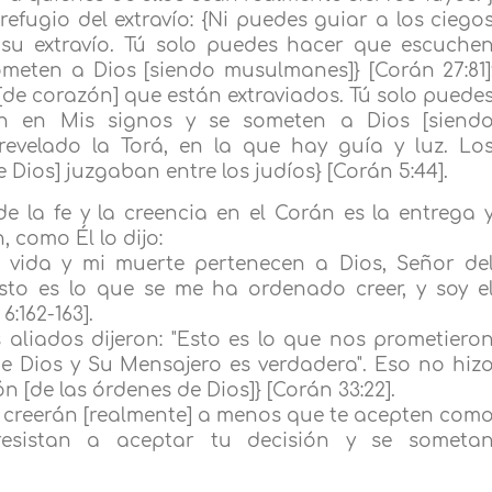
refugio del extravío: {Ni puedes guiar a los ciego
 su extravío. Tú solo puedes hacer que escuche
meten a Dios [siendo musulmanes]} [Corán 27:81]
de corazón] que están extraviados. Tú solo puede
n en Mis signos y se someten a Dios [siend
 revelado la Torá, en la que hay guía y luz. Lo
 Dios] juzgaban entre los judíos} [Corán 5:44].
e la fe y la creencia en el Corán es la entrega 
, como Él lo dijo:
mi vida y mi muerte pertenecen a Dios, Señor de
Esto es lo que se me ha ordenado creer, y soy e
:162-163].
 aliados dijeron: "Esto es lo que nos prometiero
e Dios y Su Mensajero es verdadera". Eso no hiz
ón [de las órdenes de Dios]} [Corán 33:22].
no creerán [realmente] a menos que te acepten com
resistan a aceptar tu decisión y se someta