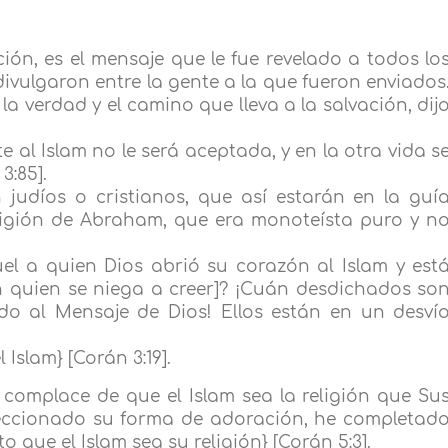
ción, es el mensaje que le fue revelado a todos lo
 divulgaron entre la gente a la que fueron enviados
e la verdad y el camino que lleva a la salvación, dij
e al Islam no le será aceptada, y en la otra vida s
3:85].
an judíos o cristianos, que así estarán en la guí
religión de Abraham, que era monoteísta puro y n
l a quien Dios abrió su corazón al Islam y est
n quien se niega a creer]? ¡Cuán desdichados so
do al Mensaje de Dios! Ellos están en un desví
 Islam} [Corán 3:19].
 complace de que el Islam sea la religión que Su
erfeccionado su forma de adoración, he completad
 que el Islam sea su religión} [Corán 5:3].