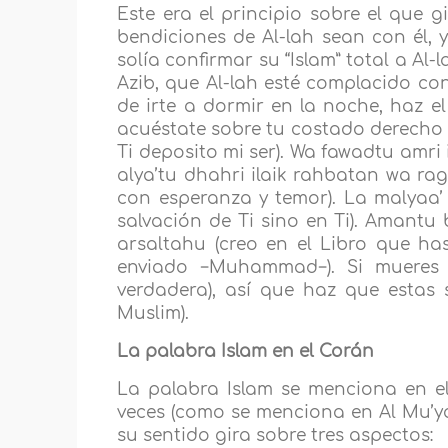
Este era el principio sobre el que 
bendiciones de Al-lah sean con él,
solía confirmar su “Islam” total a Al-
Azib, que Al-lah esté complacido con 
de irte a dormir en la noche, haz e
acuéstate sobre tu costado derecho y 
Ti deposito mi ser). Wa fawadtu amri 
alya’tu dhahri ilaik rahbatan wa rag
con esperanza y temor). La malyaa’ w
salvación de Ti sino en Ti). Amantu 
arsaltahu (creo en el Libro que ha
enviado −Muhammad−). Si mueres e
verdadera), así que haz que estas 
Muslim).
La palabra Islam en el Corán
La palabra Islam se menciona en el
veces (como se menciona en Al Mu’ya
su sentido gira sobre tres aspectos: