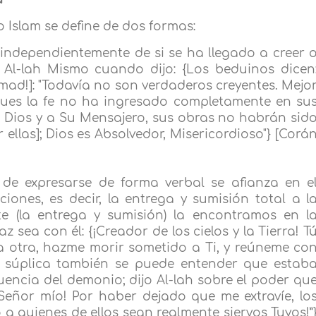
o Islam se define de dos formas:
 independientemente de si se ha llegado a creer 
 Al-lah Mismo cuando dijo: {Los beduinos dicen
mad!]: "Todavía no son verdaderos creyentes. Mejo
pues la fe no ha ingresado completamente en su
 Dios y a Su Mensajero, sus obras no habrán sid
llas]; Dios es Absolvedor, Misericordioso"} [Corá
 de expresarse de forma verbal se afianza en e
iones, es decir, la entrega y sumisión total a l
te (la entrega y sumisión) la encontramos en l
az sea con él: {¡Creador de los cielos y la Tierra! T
la otra, hazme morir sometido a Ti, y reúneme co
sta súplica también se puede entender que estab
luencia del demonio; dijo Al-lah sobre el poder qu
 Señor mío! Por haber dejado que me extravíe, lo
o a quienes de ellos sean realmente siervos Tuyos!”