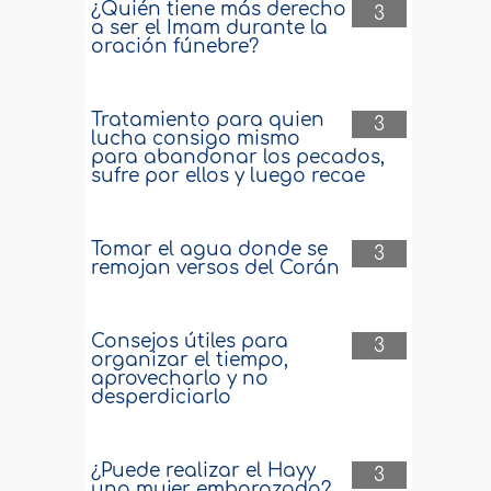
¿Quién tiene más derecho
3
a ser el Imam durante la
oración fúnebre?
Tratamiento para quien
3
lucha consigo mismo
para abandonar los pecados,
sufre por ellos y luego recae
Tomar el agua donde se
3
remojan versos del Corán
Consejos útiles para
3
organizar el tiempo,
aprovecharlo y no
desperdiciarlo
¿Puede realizar el Hayy
3
una mujer embarazada?