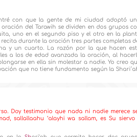
ntré con que la gente de mi ciudad adoptó u
a oración del Tarawih se dividen en dos grupos c
ta, uno en el segundo piso y el otro en la plan
 recita durante la oración tres partes completas d
na y un cuarto. La razón por la que hacen es
tarles a los de edad avanzada la oración, al hacer
rolongarse en ella sin molestar a nadie. Yo creo q
ovación que no tiene fundamento según la Shari´a
rso. Doy testimonio que nada ni nadie merece s
ad, sallallaahu ‘alayhi wa sallam, es Su siervo