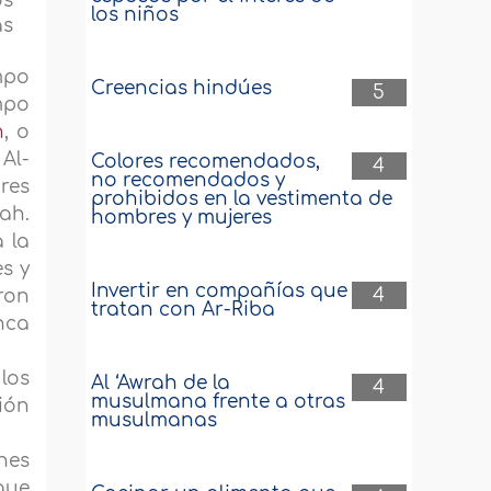
os
los niños
as
mpo
Creencias hindúes
5
empo
h
, o
Al-
Colores recomendados,
4
no recomendados y
bres
prohibidos en la vestimenta de
ah.
hombres y mujeres
 la
s y
Invertir en compañías que
4
ron
tratan con Ar-Riba
nca
 los
Al ‘Awrah de la
4
musulmana frente a otras
ión
musulmanas
nes
que