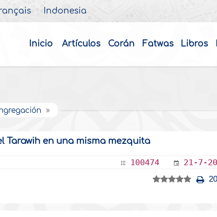
rançais
Indonesia
Inicio
Artículos
Corán
Fatwas
Libros
ongregación
el Tarawih en una misma mezquita
100474
21-7-2
20