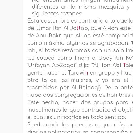
No encontramos ningún fundamen
diferentes en la misma mezquita y
siguientes razones:
Esta costumbre es contraria a lo que 
de 'Umar Ibn Al Ja
tt
ab, que Al-lah esté
de Abu Bakr, que Al-lah esté complaci
como máximo algunos se agrupaban. 'Uma
lah, si todos rezáramos con un solo Ima
les colocó como Imam a Ubay ibn Ka’
'Urfayah Az-Zaqafi dijo: "'Ali ibn Abi
T
al
gente hacer el Tarawi
h
en grupo y haci
otro la de las mujeres, y yo era el 
trasmitidos por Al Baihaqi). De lo an
hubo dos congregaciones de hombres e
Este hecho, hacer dos grupos para e
musulmanes lo que contradice el objet
el cual es unificarlos en todo sentido.
Puede abrir las puertas a que más a
diarias obligatorias en congregación 