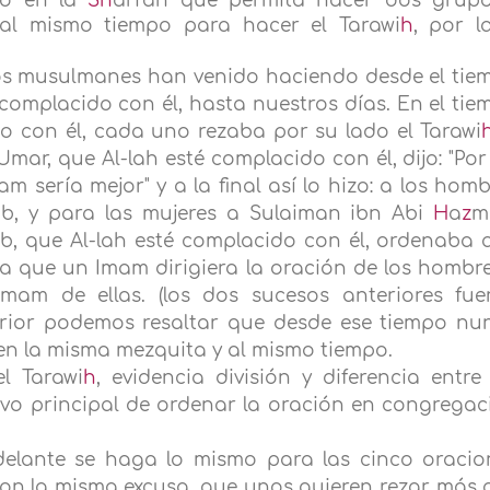
to en
la
Sh
ari'ah
que permita hacer dos grup
 al mismo tiempo para hacer el Tarawi
h
, por l
los musulmanes han venido haciendo desde el tie
 complacido con él, hasta nuestros días. En el ti
do con él, cada uno rezaba por su lado el Tarawi
r, que Al-lah esté complacido con él, dijo: "Por 
m sería mejor" y a la final así lo hizo: a los hom
b, y para las mujeres a Sulaiman ibn Abi
H
a
z
m
eb, que Al-lah esté complacido con él, ordenaba a
a que un Imam dirigiera la oración de los hombre
Imam de ellas. (los dos sucesos anteriores fue
terior podemos resaltar que desde ese tiempo nu
n la misma mezquita y al mismo tiempo.
l Tarawi
h
, evidencia división y diferencia entre
ivo principal de ordenar la oración en congregac
delante se haga lo mismo para las cinco oracio
con la misma excusa, que unos quieren rezar más 