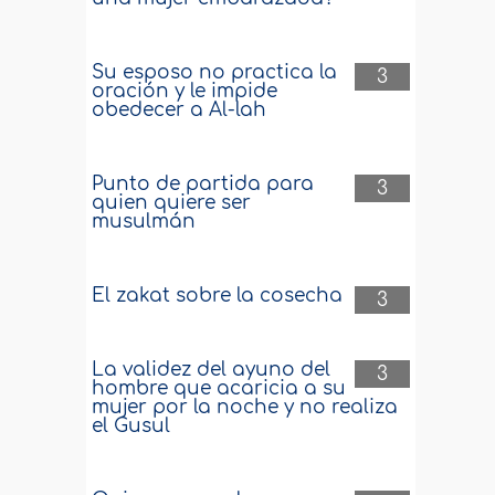
Su esposo no practica la
3
oración y le impide
obedecer a Al-lah
Punto de partida para
3
quien quiere ser
musulmán
El zakat sobre la cosecha
3
La validez del ayuno del
3
hombre que acaricia a su
mujer por la noche y no realiza
el Gusul