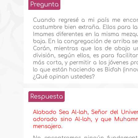
Pregunta
Cuando regresé a mi país me enco
costumbre bien extraña. Ellos para l
Imames diferentes en la misma mezqui
baja. En la congregación de arriba se
Corán, mientras que los de abajo u
división, según ellos, es para facili
más corta, y permitir a los jóvenes p
lo que están haciendo es Bid'ah (inn
¿Qué opinan ustedes?
Respuesta
Alabado Sea Al-lah, Señor del Unive
adorado sino Al-lah, y que Mu
h
amm
mensajero.