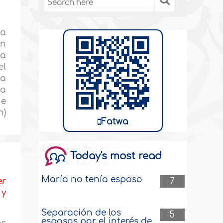
na
on
ta
el
ta
la
ue
h)
Fatwa
Today's most read
María no tenía esposo
7
er
 y
Separación de los
5
esposos por el interés de