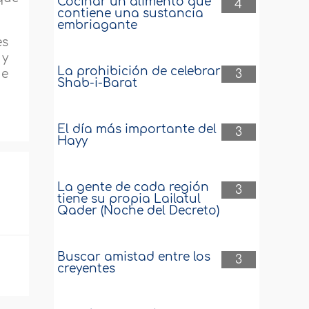
Cocinar un alimento que
4
contiene una sustancia
embriagante
es
 y
La prohibición de celebrar
3
ue
Shab-i-Barat
El día más importante del
3
Hayy
La gente de cada región
3
tiene su propia Lailatul
Qader (Noche del Decreto)
Buscar amistad entre los
3
creyentes