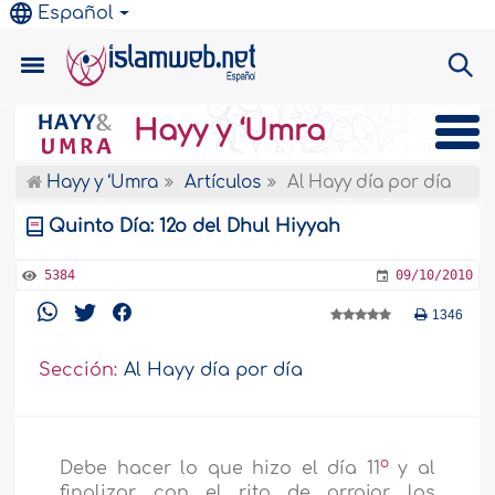
Español
Hayy y ‘Umra
Hayy y ‘Umra
Artículos
Al Hayy día por día
Quinto Día: 12o del Dhul Hiyyah
5384
09/10/2010
1346
Sección:
Al Hayy día por día
o
Debe hacer lo que hizo el día 11
y al
finalizar con el rito de arrojar los