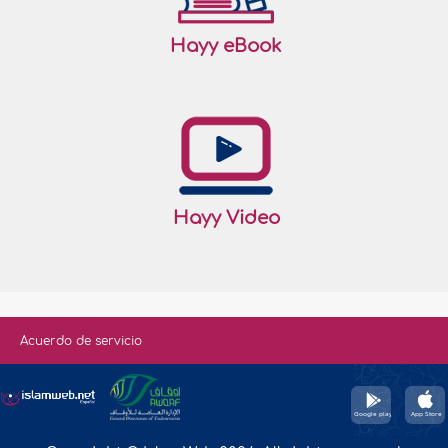
Hayy eBook
Hayy Video
Acuerdo de servicio