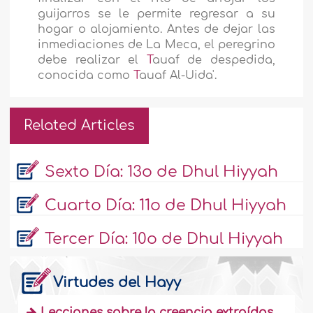
guijarros se le permite regresar a su
hogar o aloja­miento. Antes de dejar las
inmediaciones de La Meca, el pe­regrino
debe realizar el
T
auaf de despedida,
conocida como
T
auaf Al-Uida'.
Related Articles
Sexto Día: 13o de Dhul Hiyyah
Cuarto Día: 11o de Dhul Hiyyah
Tercer Día: 10o de Dhul Hiyyah
Virtudes del Hayy
Lecciones sobre la creencia extraídas