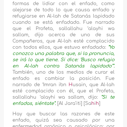
formas de lidiar con el enfado, como
alejarse de todo lo que causa enfado y
refugiarse en Al-lah de Satanás lapidado
cuando se está enfadado. Fue narrado
que el Profeta, sallallahu ‘alayhi wa
sallam, dijo acerca de uno de sus
Compañeros, que Al-lah esté complacido
con todos ellos, que estuvo enfadado:
“Yo
conozco una palabra que, si la pronuncia,
se irá lo que tiene. Si dice: ‘Busco refugio
en Al-lah contra Satanás lapidado’”.
También, uno de los medios de curar el
enfado es cambiar la posición. Fue
narrado de ‘Imran ibn
H
usain, que Al-lah
esté complacido con él, que el Profeta,
sallallahu ‘alayhi wa sallam, dijo:
“Si te
enfadas, siéntate”.
[Al Jara’iti] [Sa
h
i
h
]
Hay que buscar las razones de este
enfado, quizá sea causado por una
enfermedad orgánica o psicológica; por