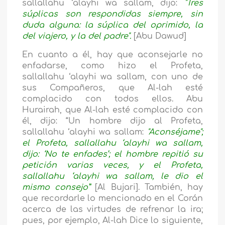
sallallahu ‘alayhi wa sallam, dijo:
"Tres
súplicas son respondidas siempre, sin
duda alguna: la súplica del oprimido, la
del viajero, y la del padre".
[Abu Dawud]
En cuanto a él, hay que aconsejarle no
enfadarse, como hizo el Profeta,
sallallahu ‘alayhi wa sallam, con uno de
sus Compañeros, que Al-lah esté
complacido con todos ellos. Abu
Hurairah, que Al-lah esté complacido con
él, dijo: “Un hombre dijo al Profeta,
sallallahu ‘alayhi wa sallam:
"Aconséjame";
el Profeta, sallallahu ‘alayhi wa sallam,
dijo: ‘No te enfades’; el hombre repitió su
petición varias veces, y el Profeta,
sallallahu ‘alayhi wa sallam, le dio el
mismo consejo”
[Al Bujari]. También, hay
que recordarle lo mencionado en el Corán
acerca de las virtudes de refrenar la ira;
pues, por ejemplo, Al-lah Dice lo siguiente,