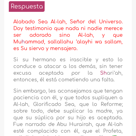
Respuesta
Alabado Sea Al-lah, Señor del Universo.
Doy testimonio que nada ni nadie merece
ser adorado sino Al-lah, y que
Mu
h
ammad, sallallahu ‘alayhi wa sallam,
es Su siervo y mensajero.
Si su hermano es irascible y esto lo
conduce a atacar a los demás, sin tener
excusa aceptada por la
Sh
ari‘ah,
entonces, él está cometiendo una falta.
Sin embargo, les aconsejamos que tengan
paciencia con él, y que todos supliquen a
Al-lah, Glorificado Sea, que lo Reforme;
sobre todo, debe suplicar la madre, ya
que su súplica por su hijo es aceptada.
Fue narrado de Abu Hurairah, que Al-lah
esté complacido con él, que el Profeta,