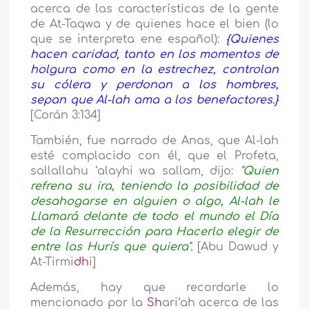
acerca de las características de la gente
de At-Taqwa y de quienes hace el bien (lo
que se interpreta ene español):
{Quienes
hacen caridad, tanto en los momentos de
holgura como en la estrechez, controlan
su cólera y perdonan a los hombres,
sepan que Al-lah ama a los benefactores.}
[Corán 3:134]
También, fue narrado de Anas, que Al-lah
esté complacido con él, que el Profeta,
sallallahu ‘alayhi wa sallam, dijo:
"Quien
refrena su ira, teniendo la posibilidad de
desahogarse en alguien o algo, Al-lah le
Llamará delante de todo el mundo el Día
de la Resurrección para Hacerlo elegir de
entre las Hurís que quiera".
[Abu Dawud y
At-Tirmi
dh
i]
Además, hay que recordarle lo
mencionado por la
Sh
ari‘ah acerca de las