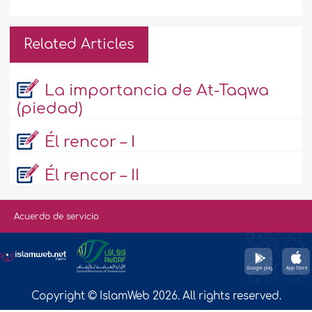
Related Articles
La importancia de At-Taqwa
(piedad)
Él rencor – I
Él rencor – II
Acuerdo de servicio
Copyright © IslamWeb 2026. All rights reserved.