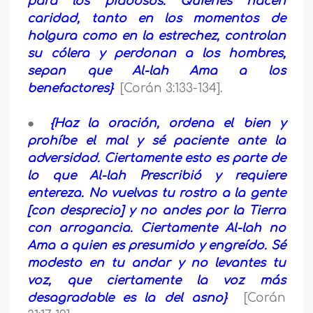
para los piadosos. Quienes hacen
caridad, tanto en los momentos de
holgura como en la estrechez, controlan
su cólera y perdonan a los hombres,
sepan que Al-lah Ama a los
benefactores}
[Corán 3:133-134].
●
{Haz la oración, ordena el bien y
prohíbe el mal y sé paciente ante la
adversidad. Ciertamente esto es parte de
lo que Al-lah Prescribió y requiere
entereza. No vuelvas tu rostro a la gente
[con desprecio] y no andes por la Tierra
con arrogancia. Ciertamente Al-lah no
Ama a quien es presumido y engreído. Sé
modesto en tu andar y no levantes tu
voz, que ciertamente la voz más
desagradable es la del asno}
[Corán