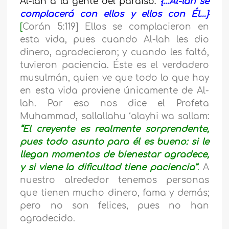
Al-lah a la gente del paraíso:
{…Al-lah se
complacerá con ellos y ellos con Él…}
[
Corán 5:119] Ellos se complacieron en
esta vida, pues cuando Al-lah les dio
dinero, agradecieron; y cuando les faltó,
tuvieron paciencia. Éste es el verdadero
musulmán, quien ve que todo lo que hay
en esta vida proviene únicamente de Al-
lah. Por eso nos dice el Profeta
Muhammad, sallallahu ‘alayhi wa sallam:
“El creyente es realmente sorprendente,
pues todo asunto para él es bueno: si le
llegan momentos de bienestar agradece,
y si viene la dificultad tiene paciencia”
.
A
nuestro alrededor tenemos personas
que tienen mucho dinero, fama y demás;
pero no son felices, pues no han
agradecido.