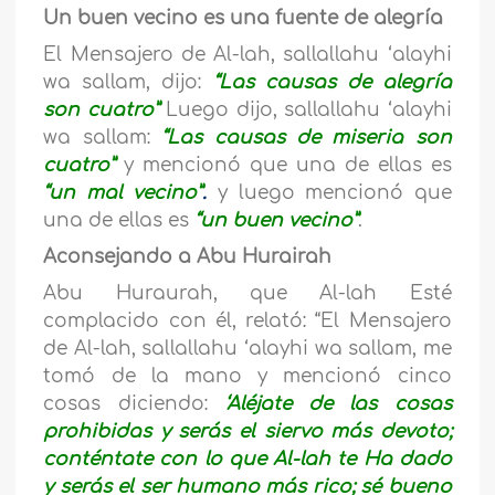
Un buen vecino es una fuente de alegría
El Mensajero de Al-lah, sallallahu ‘alayhi
wa sallam, dijo:
“Las causas de alegría
son cuatro”
Luego dijo, sallallahu ‘alayhi
wa sallam:
“Las causas de miseria son
cuatro”
y mencionó que una de ellas es
“un mal vecino”
.
y luego mencionó que
una de ellas es
“un buen vecino”
.
Aconsejando a Abu Hurairah
Abu Huraurah, que Al-lah Esté
complacido con él, relató: “El Mensajero
de Al-lah, sallallahu ‘alayhi wa sallam, me
tomó de la mano y mencionó cinco
cosas diciendo:
‘Aléjate de las cosas
prohibidas y serás el siervo más devoto;
conténtate con lo que Al-lah te Ha dado
y serás el ser humano más rico; sé bueno