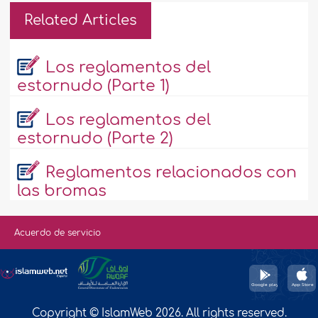
Related Articles
Los reglamentos del
estornudo (Parte 1)
Los reglamentos del
estornudo (Parte 2)
Reglamentos relacionados con
las bromas
Acuerdo de servicio
Copyright © IslamWeb 2026. All rights reserved.