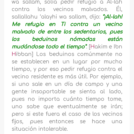
wa sallam, solía pedir refugio a Al-lah
contra los vecinos malvados. Él,
sallallahu ‘alayhi wa sallam, dijo:
“¡Al-lah!
Me refugio en Ti contra un vecino
malvado de entre los sedentarios, pues
los beduinos nómadas están
mudándose todo el tiempo”
. [
H
akim e Ibn
H
ibban] Los beduinos comúnmente no
se establecen en un lugar por mucho
tiempo, y por eso pedir refugio contra el
vecino residente es más útil. Por ejemplo,
si uno sale en un día de campo y una
gente insoportable se sienta al lado,
pues no importa cuánto tiempo tome,
uno sabe que eventualmente se irán;
pero si este fuera el caso de los vecinos
fijos, pues entonces se hace una
situación intolerable.