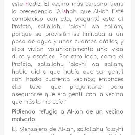
este
h
adiz, El vecino más cercano tiene
la precedencia. ‘A’i
sh
ah, que Al-lah Esté
complacido con ella, preguntó esto al
Profeta, sallallahu ‘alayhi wa sallam,
porque su provisión se limitaba a un
poco de agua y unos cuantos dátiles, y
ellos vivían voluntariamente una vida
dura y ascética. Por otro lado, como el
Profeta, sallallahu ‘alayhi wa sallam,
había dicho que había que ser gentil
con hasta cuarenta vecinos; entonces
ella tuvo que preguntarle para
asegurarse que era gentil con la vecina
que más lo merecía.”
Pidiendo refugio a Al-lah de un vecino
malvado
El Mensajero de Al-lah, sallallahu ‘alayhi