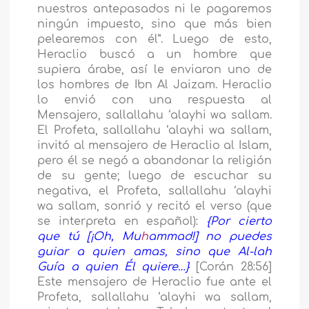
nuestros antepasados ni le pagaremos
ningún impuesto, sino que más bien
pelearemos con él”. Luego de esto,
Heraclio buscó a un hombre que
supiera árabe, así le enviaron uno de
los hombres de Ibn Al Jaizam. Heraclio
lo envió con una respuesta al
Mensajero, sallallahu ‘alayhi wa sallam.
El Profeta, sallallahu ‘alayhi wa sallam,
invitó al mensajero de Heraclio al Islam,
pero él se negó a abandonar la religión
de su gente; luego de escuchar su
negativa, el Profeta, sallallahu ‘alayhi
wa sallam, sonrió y recitó el verso (que
se interpreta en español):
{Por cierto
que tú [¡Oh, Mu
h
ammad!] no puedes
guiar a quien amas, sino que Al-lah
Guía a quien Él quiere…}
[Corán 28:56]
Este mensajero de Heraclio fue ante el
Profeta, sallallahu ‘alayhi wa sallam,