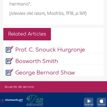
hermano”.
(
Ideales del Islam
, Madrás, 1918, p.169)
Related Articles
Prof. C. Snouck Hurgronje
Bosworth Smith
George Bernard Shaw
Acuerdo de servicio