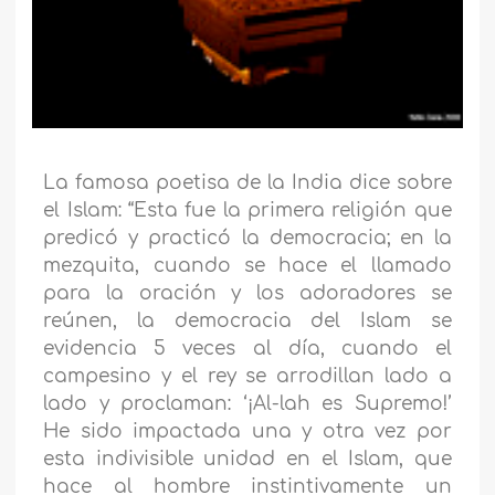
La famosa poetisa de la India dice sobre
el Islam: “Esta fue la primera religión que
predicó y practicó la democracia; en la
mezquita, cuando se hace el llamado
para la oración y los adoradores se
reúnen, la democracia del Islam se
evidencia 5 veces al día, cuando el
campesino y el rey se arrodillan lado a
lado y proclaman: ‘¡Al-lah es Supremo!’
He sido impactada una y otra vez por
esta indivisible unidad en el Islam, que
hace al hombre instintivamente un