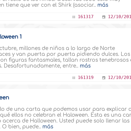
 tiene que ver con el Shirk (asociar..
más
161317
12/10/20
loween 1
tubre, millones de niños a lo largo de Norte
races y van puerta por puerta pidiendo dulces. Los
n figuras fantasmales, tallan rostros tenebrosos
s. Desafortunadamente, entre..
más
161319
12/10/20
ween
o de una carta que podemos usar para explicar 
 qué ellos no celebran el Haloween. Esta es una ca
o acerca de Halloween. Usted puede solo llenar las
. O bien, puede..
más