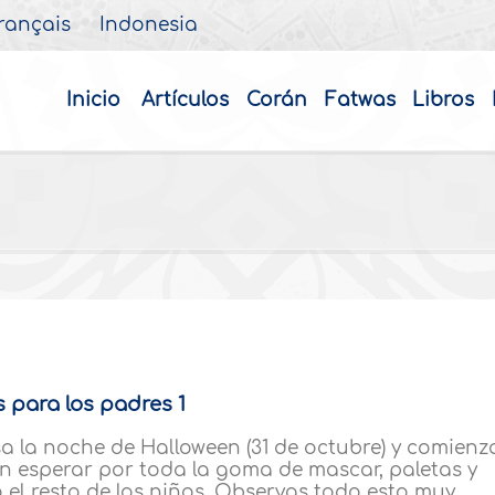
rançais
Indonesia
Inicio
Artículos
Corán
Fatwas
Libros
 para los padres 1
a la noche de Halloween (31 de octubre) y comienz
den esperar por toda la goma de mascar, paletas y
 el resto de los niños. Observas todo esto muy