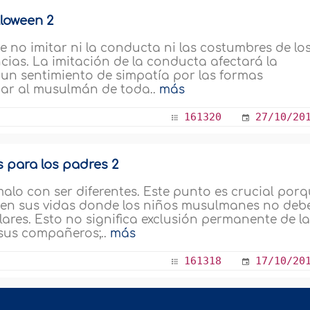
loween 2
 no imitar ni la conducta ni las costumbres de lo
ias. La imitación de la conducta afectará la
un sentimiento de simpatía por las formas
piar al musulmán de toda..
más
161320
27/10/20
s para los padres 2
alo con ser diferentes. Este punto es crucial por
 en sus vidas donde los niños musulmanes no deb
ares. Esto no significa exclusión permanente de l
 sus compañeros;..
más
161318
17/10/20