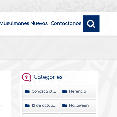
Musulmanes Nuevos
Contactanos
Categories
Conozca al Profeta del Islam
Herencia
an
12 de octubre día de la raza
Halloween