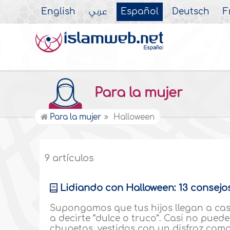
English
عربي
Español
Deutsch
F
Para la mujer
Para la mujer
Halloween
9 artículos
Lidiando con Halloween: 13 consejos
Supongamos que tus hijos llegan a cas
a decirte “dulce o truco”. Casi no pue
chupetas, vestidos con un disfraz como