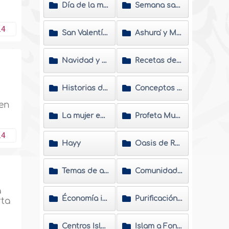
Día de la madre
Semana santa
14
San Valentín y Carnavales
Ashura' y Muharram
Navidad y Año Nuevo
Recetas de cocina
Historias de nuevas musulmanas
Conceptos erróneos
 en
La mujer en el Islam
Profeta Muhammad
14
Hayy
Oasis de Ramadán
Temas de actualidad
Comunidades musulmanas
a
Économía islámica
Purificación del alma
rta
Centros Islámicos
Islam a Fondo