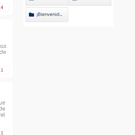
14
¡Bienvenido al Islam!
tas
 de
11
ue
de
el
11