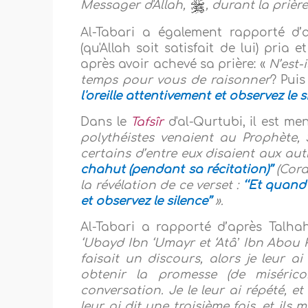
Messager d'Allah,
, durant la prièr
Al-Tabari a également rapporté d’
(qu'Allah soit satisfait de lui) pria 
après avoir achevé sa prière: «
N’est-
temps pour vous de raisonner
? Puis 
l'oreille attentivement et observez le si
Dans le
Tafsîr
d'al-Qurtubi, il est m
polythéistes venaient au Prophète, S
certains d’entre eux disaient aux autre
chahut (pendant sa récitation)’’
(Cora
la révélation de ce verset :
‘‘Et quand 
et observez le silence’’
».
Al-Tabari a rapporté d’après Talhah
‘Ubayd Ibn ‘Umayr et ‘Atâʼ Ibn Abou
faisait un discours, alors je leur a
obtenir la promesse (de miséricor
conversation. Je le leur ai répété, e
leur ai dit une troisième fois, et ils 