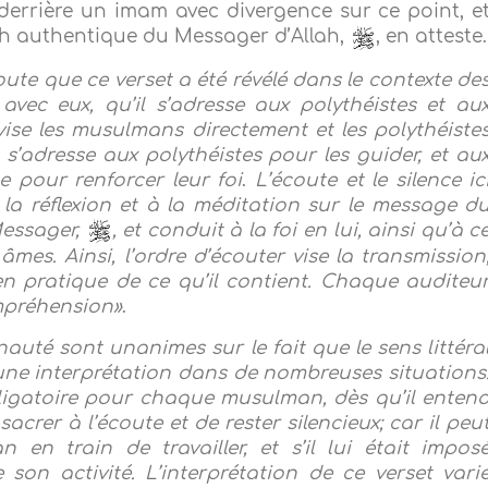
 derrière un imam avec divergence sur ce point, e
th authentique du Messager d’Allah,
, en atteste.
oute que ce verset a été révélé dans le contexte de
avec eux, qu’il s’adresse aux polythéistes et au
ise les musulmans directement et les polythéiste
 s’adresse aux polythéistes pour les guider, et au
 pour renforcer leur foi
.
L’écoute et le silence ic
la réflexion et à la méditation sur le message d
Messager,
, et conduit à la foi en lui, ainsi qu’à c
mes. Ainsi, l’ordre d’écouter vise la transmission
 en pratique de ce qu’il contient.
Chaque auditeu
mpréhension»
.
uté sont unanimes sur le fait que le sens littéra
 une interprétation dans de nombreuses situations
bligatoire pour chaque musulman, dès qu’il enten
acrer à l’écoute et de rester silencieux; car il peu
 en train de travailler, et s’il lui était impos
e son activité. L’interprétation de ce verset vari