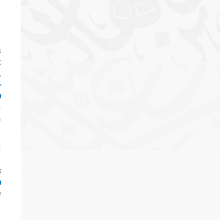
s
x
,
-
n
n
a
i
u
s
a
e