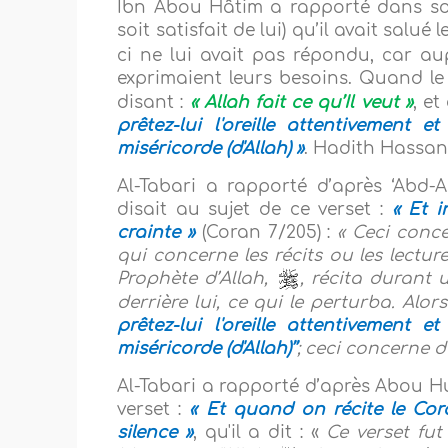
Ibn Abou Hâtim a rapporté dans 
soit satisfait de lui) qu’il avait salué
ci ne lui avait pas répondu, car aup
exprimaient leurs besoins. Quand l
disant :
« Allah fait ce qu’Il veut »
, et
prêtez-lui l'oreille attentivement 
miséricorde (d'Allah) »
. Hadith Hassan 
Al-Tabari a rapporté d’après ‘Abd-All
disait au sujet de ce verset :
« Et 
crainte »
(Coran 7/205) :
« Ceci conc
qui concerne les récits ou les lectur
Prophète d’Allah,
, récita durant 
derrière lui, ce qui le perturba. Alors
prêtez-lui l'oreille attentivement 
miséricorde (d'Allah)’’
; ceci concerne d
Al-Tabari a rapporté d’après Abou Hura
verset :
« Et quand on récite le Coran
silence »
, qu'il a dit : «
Ce verset fut 