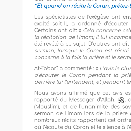
‘‘Et quand on récite le Coran, prêtez-lu
Les spécialistes de l'exégèse ont en
exalté soit-Il, a ordonné d’écouter
Certains ont dit: «
Cela concerne cel
la récitation de l’imam; il lui incomb
été révélé à ce sujet. D’autres ont dit 
sermon, lorsque le Coran est récit
concerne à la fois la prière et le ser
At-Tabarî a commenté : «
L’avis le pl
d’écouter le Coran pendant la priè
derrière lui l’entendent, et pendant 
Nous avons affirmé que cet avis es
rapporté du Messager d’Allah,
, 
(Mouslim), et de l'unanimité des sa
sermon de l’imam lors de la prière d
nombreux récits rapportent cet ordr
où l’écoute du Coran et le silence à l