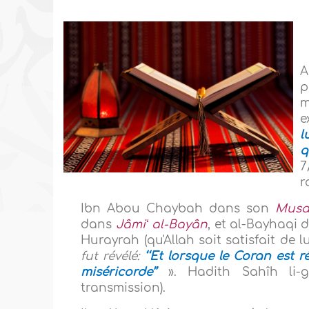
A
p
m
e
l
q
7
r
Ibn Abou Chaybah dans son
Musa
dans
Jâmiʻ al-Bayân
, et al-Bayhaqi
Hurayrah (qu'Allah soit satisfait de lui
fut révélé:
‘‘Et lorsque le Coran est r
miséricorde’’
».
Hadith Sahîh li-
transmission).