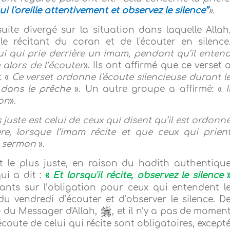
i l'oreille attentivement et observez le silence’’
».
suite divergé sur la situation dans laquelle Allah
 le récitant du coran et de l'écouter en silence
ui qui prie derrière un imam, pendant qu’il enten
e alors de l’écouter
». Ils ont affirmé que ce verset 
: «
Ce verset ordonne l'écoute silencieuse durant l
é dans le prêche
». Un autre groupe a affirmé: «
I
mon
».
us juste est celui de ceux qui disent qu’il est ordonn
re, lorsque l’imam récite et que ceux qui prien
le sermon
».
t le plus juste, en raison du hadith authentiqu
qui a dit :
«
Et lorsqu'il récite, observez le silence
vants sur l’obligation pour ceux qui entendent l
u vendredi d’écouter et d’observer le silence. D
e du Messager d'Allah,
, et il n’y a pas de momen
’écoute de celui qui récite sont obligatoires, except