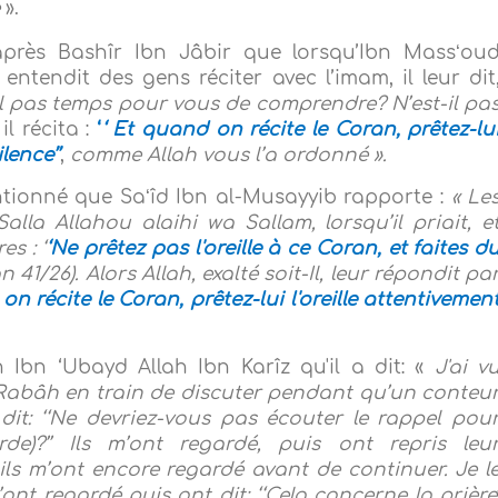
e
».
après Bashîr Ibn Jâbir que lorsqu’Ibn Massʻou
et entendit des gens réciter avec l’imam, il leur dit
il pas temps pour vous de comprendre? N’est-il pa
il récita :
‘
‘ Et quand on récite le Coran, prêtez-lu
lence’’
,
comme Allah vous l’a ordonné ».
entionné que Saʻîd Ibn al-Musayyib rapporte :
« Le
alla Allahou alaihi wa Sallam, lorsqu’il priait, e
s : ‘
‘Ne prêtez pas l'oreille à ce Coran, et faites d
n 41/26). Alors Allah, exalté soit-Il, leur répondit pa
on récite le Coran, prêtez-lui l'oreille attentivemen
 Ibn ‘Ubayd Allah Ibn Karîz qu'il a dit: «
J'ai v
 Rabâh en train de discuter pendant qu’un conteu
i dit: ‘‘Ne devriez-vous pas écouter le rappel pou
de)?’’ Ils m’ont regardé, puis ont repris leu
t ils m’ont encore regardé avant de continuer. Je l
m’ont regardé puis ont dit: ‘‘Cela concerne la prière