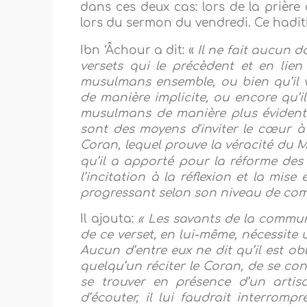
dans ces deux cas: lors de la prière
lors du sermon du vendredi. Ce hadi
Ibn ‘Âchour a dit: «
Il ne fait aucun d
versets qui le précèdent et en lien 
musulmans ensemble, ou bien qu’il v
de manière implicite, ou encore qu’il
musulmans de manière plus évidente
sont des moyens d'inviter le cœur à 
Coran, lequel prouve la véracité du 
qu’il a apporté pour la réforme des â
l’incitation à la réflexion et la mise
progressant selon son niveau de co
Il ajouta:
« Les savants de la communa
de ce verset, en lui-même, nécessite
Aucun d’entre eux ne dit qu’il est o
quelqu’un réciter le Coran, de se cons
se trouver en présence d’un artisan
d’écouter, il lui faudrait interrompr