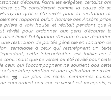
nstances d’écoute. Parmi les exégètes, certains on
précise qu’ils considèrent comme la cause de s
Hurayrah qu’il a été révélé pour la récitation d
également rapporté qu’un homme des Ansârs priai
e prière à voix haute, et récitait pendant que l
 fut révélé pour ordonner aux gens d’écouter l
 ainsi limité l’obligation d’écoute à une récitatio
 une restriction de portée générale en fonction d
tion, semblable à ceux qui restreignent un text
pendant, cette interprétation est faible; car i
 confirmant que ce verset ait été révélé pour cett
 de ceux qui l’accompagnent ne soutient pas cett
t qu’une interprétation et une explication sans rie
hète,
... De plus, les récits mentionnés comm
t ne concordent pas, car ce verset est mecquois, e