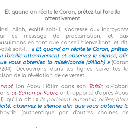
Et quand on récite le Coran, prêtez-lui l'oreille
attentivement
insi, Allah, exalté soit-Il, s’adresse aux incroyant
ar ce message de proclamation, et au
usulmans en tant que conseil bienveillant, et dit
xalté soit-Il :
« Et quand on récite le Coran, prêtez
ui l'oreille attentivement et observez le silence, afi
ue vous obteniez la miséricorde (d'Allah) »
(Cora
/204). Découvrons dans les lignes suivantes l
aison de la révélation de ce verset.
nnaf
, Ibn Abou Hâtim dans son
Tafsîr
, al-Tabar
 dans
al-Sunan al-Kubra
ont rapporté d’après Abo
), qu’il a dit : «
Ils parlaient durant la prière; alor
écité, observez le silence afin que vous obteniez l
ghayrih (authentique par d'autres chaines d