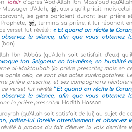
son
Tafsîr
d’après ‘Abd-Allah Ibn Massʻoud (qu'Alla
 le Messager d’Allah,
, alors qu’il priait, mais celui
aravant, les gens parlaient durant leur prière e
e Prophète,
, termina sa prière, il lui répondit e
 ce verset fut révélé :
« Et quand on récite le Coran
et observez le silence, afin que vous obteniez l
(bon).
ah Ibn ‘Abbâs (qu'Allah soit satisfait d’eux) qu’i
invoque ton Seigneur en toi-même, en humilité e
erne
al-Maktoubah
(
la prière prescrite); mais en c
es après cela, ce sont des actes surérogatoires. L
une prière prescrite, et ses compagnons récitaien
 ce verset fut révélé
:
‘‘
Et quand on récite le Coran
et observez le silence, afin que vous obteniez l
onc la prière prescrite
». Hadith Hassan.
yrah (qu'Allah soit satisfait de lui) au sujet de c
, prêtez-lui l'oreille attentivement et observez l
révélé à propos du fait d'élever la voix derrière l