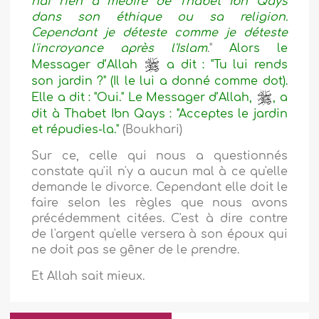
n'ai rien à médire de Thabet Ibn Qays
dans son éthique ou sa religion.
Cependant je déteste comme je déteste
l'incroyance après l'Islam
."
Alors le
Messager d’Allah
a dit : "Tu lui rends
son jardin ?" (Il le lui a donné comme dot).
Elle a dit : "Oui." Le Messager d’Allah,
, a
dit à Thabet Ibn Qays : "Acceptes le jardin
et répudies
-la."
(Boukhari)
Sur ce, celle qui nous a questionnés
constate qu'il n'y a aucun mal à ce qu'elle
demande le divorce. Cependant elle doit le
faire selon les règles que nous avons
précédemment citées. C'est à dire contre
de l'argent qu'elle versera à son époux qui
ne doit pas se gêner de le prendre.
Et Allah sait mieux.