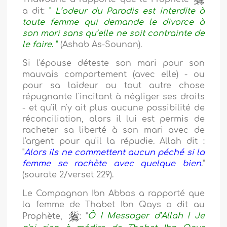
a dit:
"
L’odeur du Paradis est interdite à
toute femme qui demande le divorce à
son mari sans qu’elle ne soit contrainte de
le faire
.
"
(Ashab As-Sounan).
Si l'épouse déteste son mari pour son
mauvais comportement (avec elle) - ou
pour sa laideur ou tout autre chose
répugnante l'incitant à négliger ses droits
- et qu'il n'y ait plus aucune possibilité de
réconciliation, alors il lui est permis de
racheter sa liberté à son mari avec de
l'argent pour qu'il la répudie. Allah dit :
"
Alors ils ne commettent aucun péché si la
femme se rachète avec quelque bien
."
(sourate 2/verset 229).
Le Compagnon Ibn Abbas a rapporté que
la femme de Thabet Ibn Qays a dit au
Prophète,
: "
Ô ! Messager d’Allah ! Je