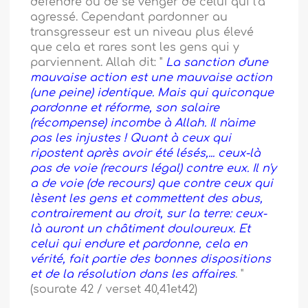
défendre ou de se venger de celui qui l'a
agressé. Cependant pardonner au
transgresseur est un niveau plus élevé
que cela et rares sont les gens qui y
parviennent. Allah dit: "
La sanction d'une
mauvaise action est une mauvaise action
(une peine) identique. Mais qui quiconque
pardonne et réforme, son salaire
(récompense) incombe à Allah. Il n'aime
pas les injustes ! Quant à ceux qui
ripostent après avoir été lésés,... ceux-là
pas de voie (recours légal) contre eux. Il n'y
a de voie (de recours) que contre ceux qui
lèsent les gens et commettent des abus,
contrairement au droit, sur la terre: ceux-
là auront un châtiment douloureux. Et
celui qui endure et pardonne, cela en
vérité, fait partie des bonnes dispositions
et de la résolution dans les affaires
. "
(sourate 42 / verset 40,41et42)