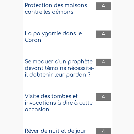
Protection des maisons
4
contre les démons
La polygamie dans le
4
Coran
Se moquer d'un prophète
4
devant témoins nécessite-
il d'obtenir leur pardon ?
Visite des tombes et
4
invocations à dire à cette
occasion
Rêver de nuit et de jour
4