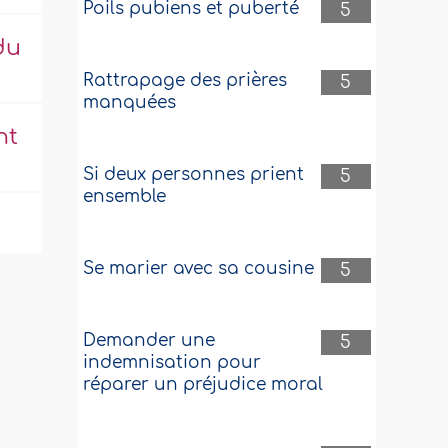
Poils pubiens et puberté
5
du
Rattrapage des prières
5
manquées
nt
Si deux personnes prient
5
ensemble
Se marier avec sa cousine
5
Demander une
5
indemnisation pour
réparer un préjudice moral