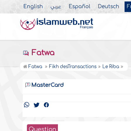
English
عربي
Español
Deutsch
F
Fatwa
Fatwa
Fikh desTransactions
Le Riba
MasterCard
Question