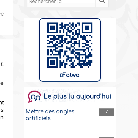
ée
r,
Fatwa
me
Le plus lu aujourd’hui
nt
es
Mettre des ongles
7
un
artificiels