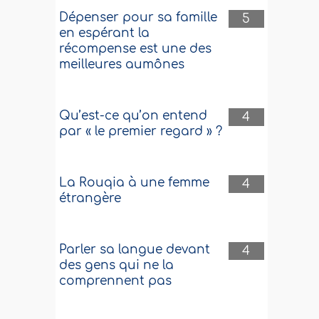
Dépenser pour sa famille
5
en espérant la
récompense est une des
meilleures aumônes
Qu’est-ce qu’on entend
4
par « le premier regard » ?
La Rouqia à une femme
4
étrangère
Parler sa langue devant
4
des gens qui ne la
comprennent pas