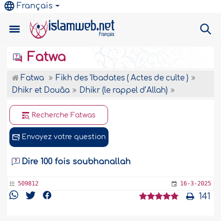
Français
Fatwa
Fatwa
Fikh des 'Ibadates ( Actes de culte )
Dhikr et Douâa
Dhikr (le rappel d’Allah)
Recherche Fatwas
Envoyez votre question
Dire 100 fois soubhanallah
509812
16-3-2025
141