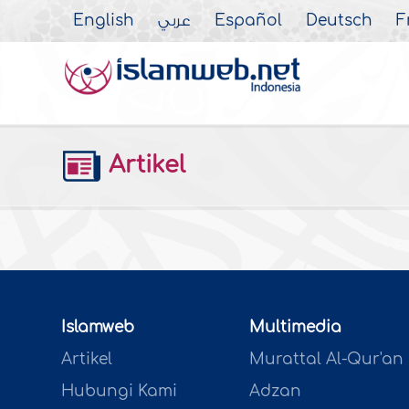
English
عربي
Español
Deutsch
F
Artikel
Islamweb
Multimedia
Artikel
Murattal Al-Qur'an
Hubungi Kami
Adzan